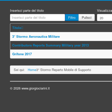
Inserisci parte del titolo
Visualizza
Filtro
Pulisci
Titolo
3° Stormo Aeronautica Militare
Contributors Reports Summary Military year 2013
Grifone 2017
Sei qui:
Home
3° Stormo Reparto Mobile di Supporto
© 2026 www.giorgiociarini.it