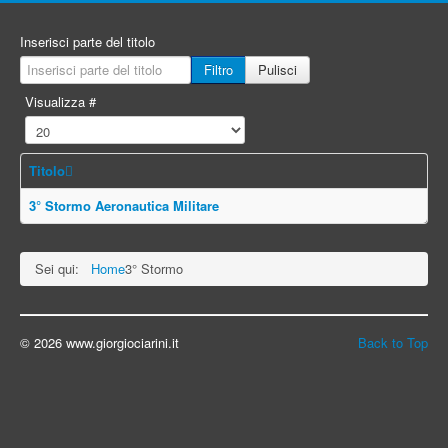
Inserisci parte del titolo
Filtro
Pulisci
Visualizza #
Titolo
3° Stormo Aeronautica Militare
Sei qui:
Home
3° Stormo
© 2026 www.giorgiociarini.it
Back to Top