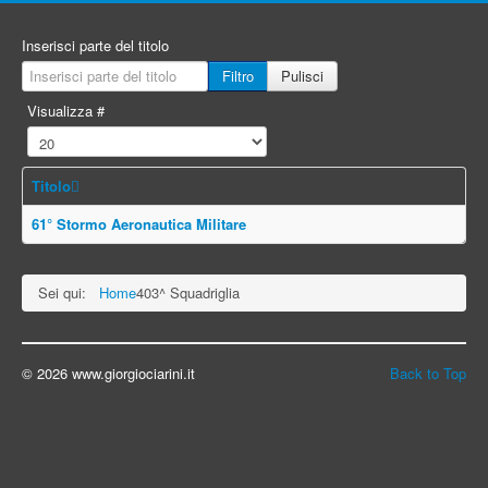
Inserisci parte del titolo
Filtro
Pulisci
Visualizza #
Titolo
61° Stormo Aeronautica Militare
Sei qui:
Home
403^ Squadriglia
© 2026 www.giorgiociarini.it
Back to Top