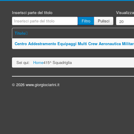
Inserisci parte del titolo
Visualizza
Filtro
Pulisci
Titolo
Centro Addestramento Equipaggi Multi Crew Aeronautica Militar
Sei qui:
Home
415^ Squadriglia
© 2026 www.giorgiociarini.it