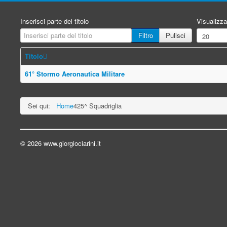
Inserisci parte del titolo
Visualizza
Filtro
Pulisci
Titolo
61° Stormo Aeronautica Militare
Sei qui:
Home
425^ Squadriglia
© 2026 www.giorgiociarini.it