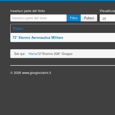
Inserisci parte del titolo
Visualizza
Filtro
Pulisci
Titolo
72° Stormo Aeronautica Militare
Sei qui:
Home
72°Stormo 208° Gruppo
© 2026 www.giorgiociarini.it