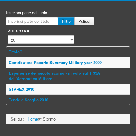
Inserisci parte del titolo
Filtro
Pulisci
Visualizza #
Titolo
Contributors Reports Summary Military year 2009
Esperienze del secolo scorso - in volo sul T 33A
dell'Aeronutica Militare
STAREX 2010
Tende e Scaglia 2016
Sei qui:
Home
9° Stormo