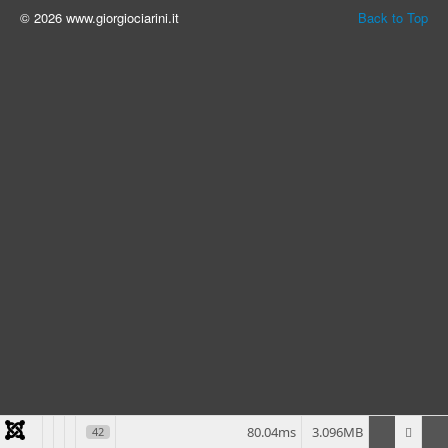
© 2026 www.giorgiociarini.it
Back to Top
80.04ms
3.096MB
42