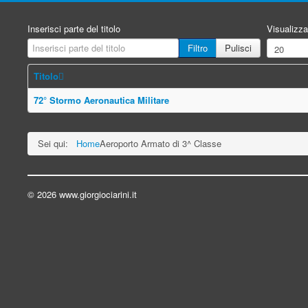
Inserisci parte del titolo
Visualizza
Filtro
Pulisci
Titolo
72° Stormo Aeronautica Militare
Sei qui:
Home
Aeroporto Armato di 3^ Classe
© 2026 www.giorgiociarini.it