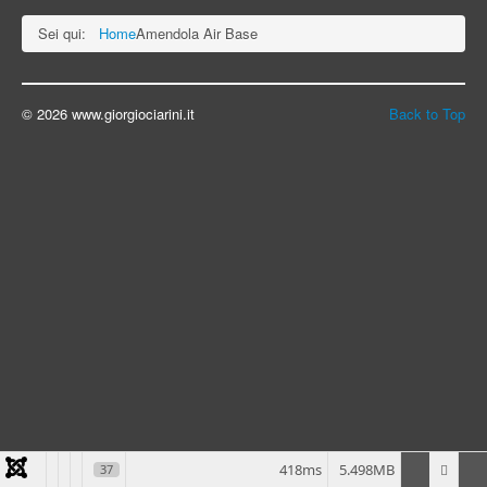
Sei qui:
Home
Amendola Air Base
© 2026 www.giorgiociarini.it
Back to Top
418ms
5.498MB
37