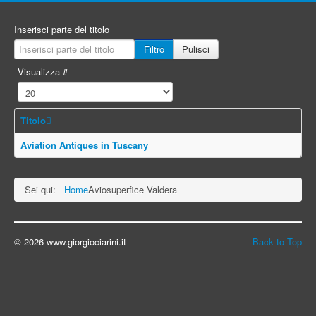
Inserisci parte del titolo
Filtro
Pulisci
Visualizza #
Titolo
Aviation Antiques in Tuscany
Sei qui:
Home
Aviosuperfice Valdera
© 2026 www.giorgiociarini.it
Back to Top