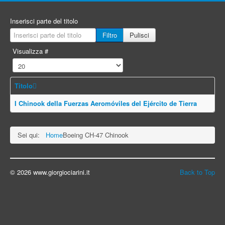
Inserisci parte del titolo
Filtro
Pulisci
Visualizza #
Titolo
I Chinook della Fuerzas Aeromóviles del Ejército de Tierra
Sei qui:
Home
Boeing CH-47 Chinook
© 2026 www.giorgiociarini.it
Back to Top