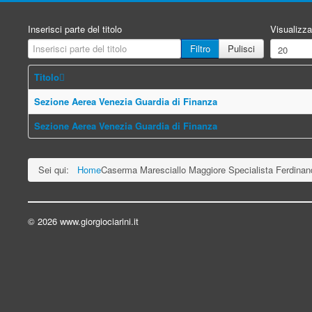
Inserisci parte del titolo
Visualizza
Filtro
Pulisci
Titolo
Sezione Aerea Venezia Guardia di Finanza
Sezione Aerea Venezia Guardia di Finanza
Sei qui:
Home
Caserma Maresciallo Maggiore Specialista Ferdinand
© 2026 www.giorgiociarini.it