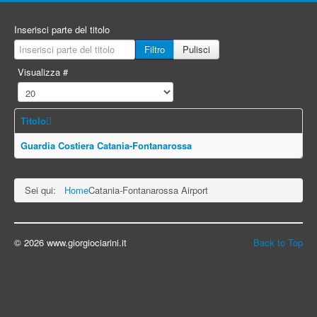
Inserisci parte del titolo
Filtro
Pulisci
Visualizza #
Titolo
Guardia Costiera Catania-Fontanarossa
Sei qui:
Home
Catania-Fontanarossa Airport
© 2026 www.giorgiociarini.it
Back to Top