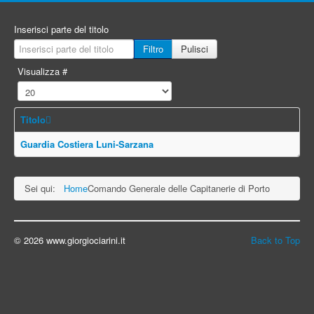
Inserisci parte del titolo
Filtro
Pulisci
Visualizza #
Titolo
Guardia Costiera Luni-Sarzana
Sei qui:
Home
Comando Generale delle Capitanerie di Porto
© 2026 www.giorgiociarini.it
Back to Top