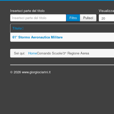
Inserisci parte del titolo
Visualizza
Filtro
Pulisci
Titolo
61° Stormo Aeronautica Militare
Sei qui:
Home
Comando Scuole/3^ Regione Aerea
© 2026 www.giorgiociarini.it