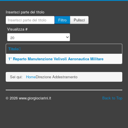
Inserisci parte del titolo
Filtro
Pulisci
Visualizza #
Titolo
1° Reparto Manutenzione Velivoli Aeronautica Militare
Sei qui:
Home
Direzione Addestramento
© 2026 www.giorgiociarini.it
Back to Top