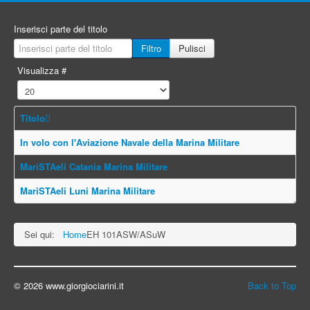
Inserisci parte del titolo
Filtro
Pulisci
Visualizza #
Titolo
In volo con l'Aviazione Navale della Marina Militare
MariSTAeli Catania Marina Militare
MariSTAeli Luni Marina Militare
Sei qui:
Home
EH 101ASW/ASuW
© 2026 www.giorgiociarini.it
Back to Top