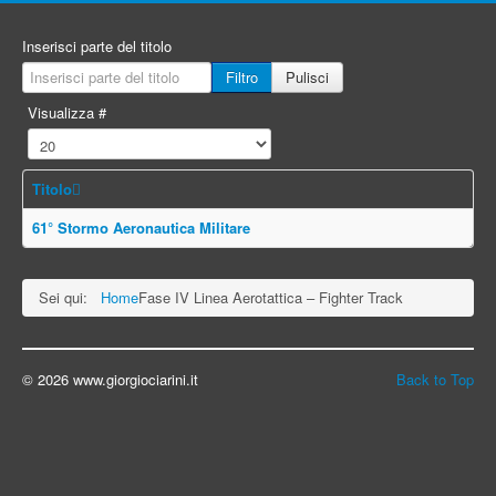
Inserisci parte del titolo
Filtro
Pulisci
Visualizza #
Titolo
61° Stormo Aeronautica Militare
Sei qui:
Home
Fase IV Linea Aerotattica – Fighter Track
© 2026 www.giorgiociarini.it
Back to Top