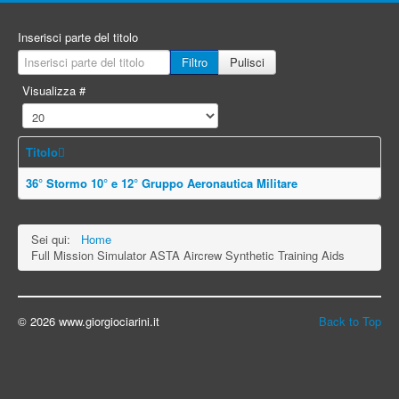
Inserisci parte del titolo
Filtro
Pulisci
Visualizza #
Titolo
36° Stormo 10° e 12° Gruppo Aeronautica Militare
Sei qui:
Home
Full Mission Simulator ASTA Aircrew Synthetic Training Aids
© 2026 www.giorgiociarini.it
Back to Top