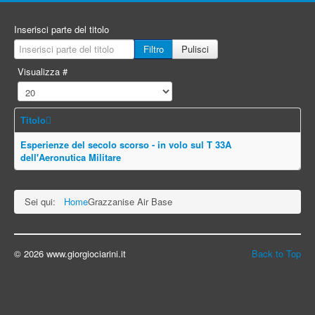
Inserisci parte del titolo
Filtro
Pulisci
Visualizza #
Titolo
Esperienze del secolo scorso - in volo sul T 33A
dell'Aeronutica Militare
Sei qui:
Home
Grazzanise Air Base
© 2026 www.giorgiociarini.it
Back to Top