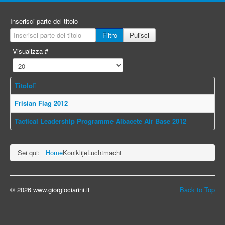
Inserisci parte del titolo
Filtro
Pulisci
Visualizza #
Titolo
Frisian Flag 2012
Tactical Leadership Programme Albacete Air Base 2012
Sei qui:
Home
KoniklijeLuchtmacht
© 2026 www.giorgiociarini.it
Back to Top