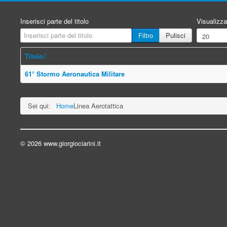
Inserisci parte del titolo
Visualizza
Filtro
Pulisci
Titolo
61° Stormo Aeronautica Militare
Sei qui:
Home
Linea Aerotattica
© 2026 www.giorgiociarini.it