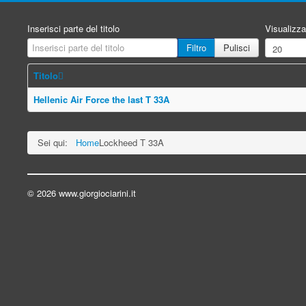
Inserisci parte del titolo
Visualizza
Filtro
Pulisci
Titolo
Hellenic Air Force the last T 33A
Sei qui:
Home
Lockheed T 33A
© 2026 www.giorgiociarini.it