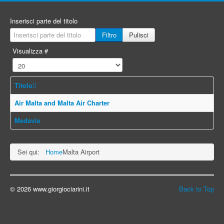
Inserisci parte del titolo
Filtro
Pulisci
Visualizza #
Titolo
Air Malta and Malta Air Charter
Medavia
Sei qui:
Home
Malta Airport
© 2026 www.giorgiociarini.it
Back to Top