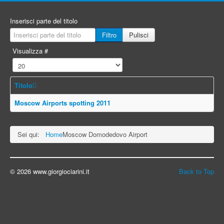
Inserisci parte del titolo
Filtro
Pulisci
Visualizza #
Titolo
Moscow Airports spotting 2011
Sei qui:
Home
Moscow Domodedovo Airport
© 2026 www.giorgiociarini.it
Back to Top