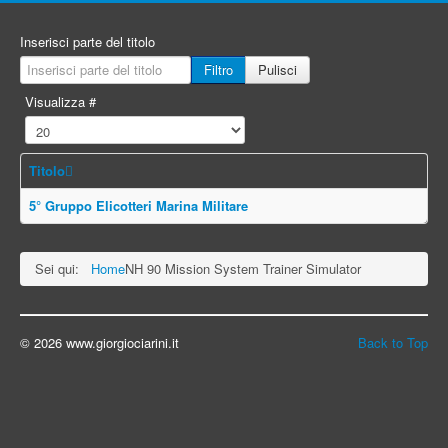
Inserisci parte del titolo
Filtro
Pulisci
Visualizza #
Titolo
5° Gruppo Elicotteri Marina Militare
Sei qui:
Home
NH 90 Mission System Trainer Simulator
© 2026 www.giorgiociarini.it
Back to Top