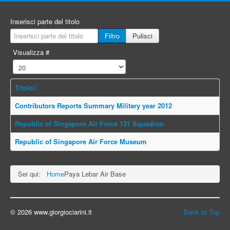
Inserisci parte del titolo
Filtro
Pulisci
Visualizza #
Titolo
Contributors Reports Summary Military year 2012
Republic of Singapore Air Force 131 Squadron
Republic of Singapore Air Force Museum
Sei qui:
Home
Paya Lebar Air Base
© 2026 www.giorgiociarini.it
Back to Top