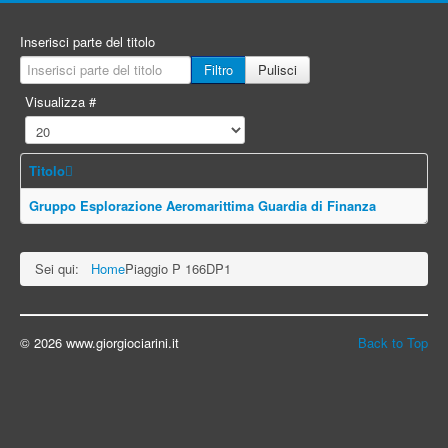
Inserisci parte del titolo
Filtro
Pulisci
Visualizza #
Titolo
Gruppo Esplorazione Aeromarittima Guardia di Finanza
Sei qui:
Home
Piaggio P 166DP1
© 2026 www.giorgiociarini.it
Back to Top