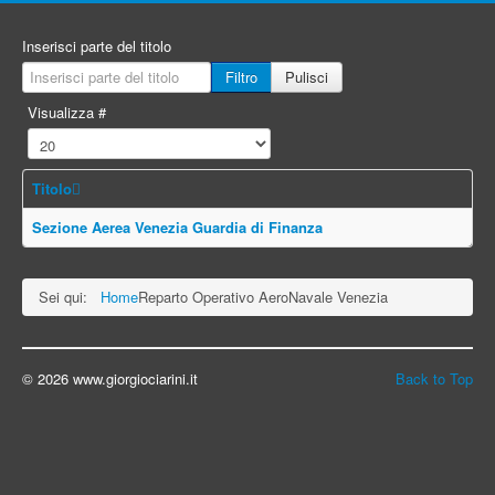
Inserisci parte del titolo
Filtro
Pulisci
Visualizza #
Titolo
Sezione Aerea Venezia Guardia di Finanza
Sei qui:
Home
Reparto Operativo AeroNavale Venezia
© 2026 www.giorgiociarini.it
Back to Top