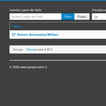
Inserisci parte del titolo
Visualizza
Filtro
Pulisci
Titolo
72° Stormo Aeronautica Militare
Sei qui:
Home
scuola A-B-C
© 2026 www.giorgiociarini.it