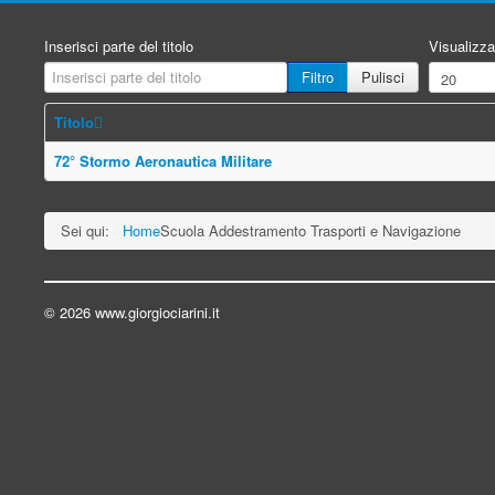
Inserisci parte del titolo
Visualizza
Filtro
Pulisci
Titolo
72° Stormo Aeronautica Militare
Sei qui:
Home
Scuola Addestramento Trasporti e Navigazione
© 2026 www.giorgiociarini.it