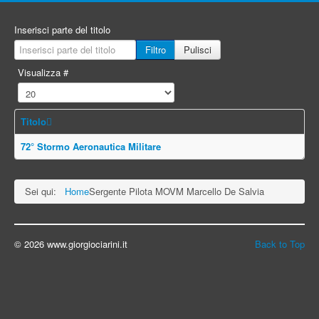
Inserisci parte del titolo
Filtro
Pulisci
Visualizza #
Titolo
72° Stormo Aeronautica Militare
Sei qui:
Home
Sergente Pilota MOVM Marcello De Salvia
© 2026 www.giorgiociarini.it
Back to Top