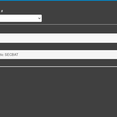
 #
antic SECBAT