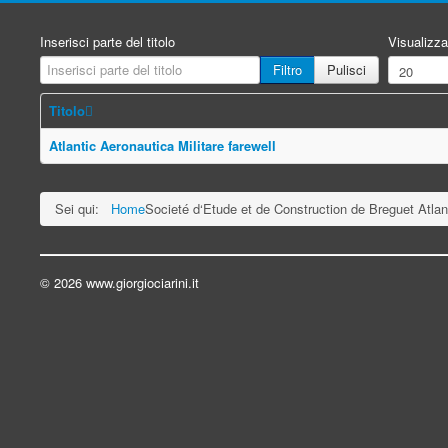
Inserisci parte del titolo
Visualizza
Filtro
Pulisci
Titolo
Atlantic Aeronautica Militare farewell
Sei qui:
Home
Societé d‘Etude et de Construction de Breguet Atl
© 2026 www.giorgiociarini.it