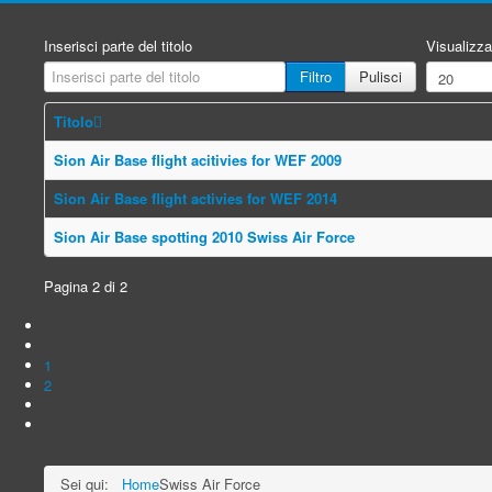
Inserisci parte del titolo
Visualizza
Filtro
Pulisci
Titolo
Sion Air Base flight acitivies for WEF 2009
Sion Air Base flight activies for WEF 2014
Sion Air Base spotting 2010 Swiss Air Force
Pagina 2 di 2
1
2
Sei qui:
Home
Swiss Air Force