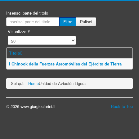
Inserisci parte del titolo
Filtro
Pulisci
Visualizza #
Titolo
I Chinook della Fuerzas Aeromóviles del Ejército de Tierra
Sei qui:
Home
Unidad de Aviación Ligera
© 2026 www.giorgiociarini.it
Back to Top