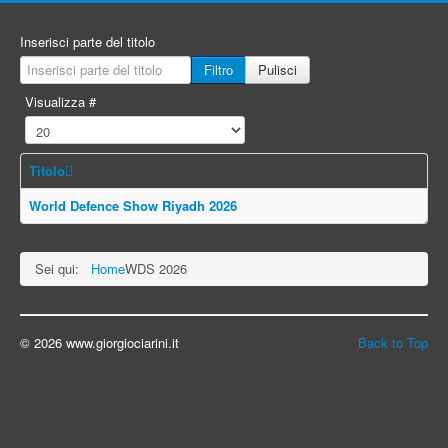
Inserisci parte del titolo
Filtro
Pulisci
Visualizza #
Titolo
World Defence Show Riyadh 2026
Sei qui:
Home
WDS 2026
© 2026 www.giorgiociarini.it
Back to Top