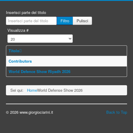
Inserisci parte del titolo
Filtro
Pulisci
Visualizza #
Titolo
Contributors
World Defence Show Riyadh 2026
Sei qui:
Home
World Defense Show 2026
© 2026 www.giorgiociarini.it
Back to Top