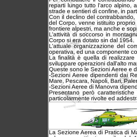
reparti lungo tutto l’arco alpino,
strade e sentieri di confine, in par
Con il declino del contrabbando, v
del Corpo, venne istituito proprio
frontiere alpestri, ma anche e sopr
L’attività di soccorso in montagna
Corpo si era dotato sin dal 1954.
L’attuale organizzazione del c
operativa, ed una componente costi
La finalità è quella di realizzare
sviluppare operazioni dall’alto mar
Queste sono le Sezioni Aeree e di
-Sezioni Aeree dipendenti dai Re
Mare, Pescara, Napoli, Bari, Pal
-Sezioni Aeree di Manovra dipende
Presentano però caratteristich
particolarmente rivolte ed addest
La Sezione Aerea di Pratica di Mar