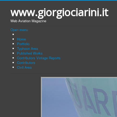
www.giorgiociarini.it
Web Aviation Magazine
Open menu
Home
Portfolio
Typhoon Area
Published Works
Contributors Vintage Reports
Contributors
Civil Area