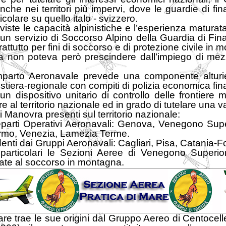
 anche nei territori più impervi, dove le guardie di f
ticolare su quello italo - svizzero.
iste le capacità alpinistiche e l’esperienza maturat
 un servizio di Soccorso Alpino della Guardia di Finan
attutto per fini di soccorso e di protezione civile in 
 non poteva però prescindere dall’impiego di mezzi a
omparto Aeronavale prevede una componente alturi
era-regionale con compiti di polizia economica finanz
 un dispositivo unitario di controllo delle frontiere 
e al territorio nazionale ed in grado di tutelare una 
 Manovra presenti sul territorio nazionale:
parti Operativi Aeronavali: Genova, Venegono Super
ermo, Venezia, Lamezia Terme.
nti dai Gruppi Aeronavali: Cagliari, Pisa, Catania-F
e particolari le Sezioni Aeree di Venegono Superi
rate al soccorso in montagna.
e trae le sue origini dal Gruppo Aereo di Centocelle