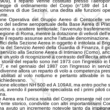
 1909), il reparto venne costituito presso l’aero
legge di ordinamento del Corpo (n°189 del 14 a
oneva di due Sezioni, una dedita alle funzioni oper
ante.
one Operativa del Gruppo Aereo di Centocelle ven
rno del sedime aeroportuale della Base Aerea di Prati
omo a carattere territoriale; l’avvenuto trasferimen
ione di Roma, mentre la dotazione di velivoli dell’ep
 il reparto assunse anche l’attuale denominazione.
fici della Sezione Aerea in oggetto è intitolata al Br
oria del Servizio Aereo della Guardia di Finanza, il g
 servizio alla Sezione Aerea di Intimiano (Como), an
 un volo di ricognizione a contrasto dell’illecita atti
storia del reparto sono nel 1973 con l’ingresso in l
47, e nel gennaio del 1987 con l’ingresso in servi
 divenne allora un reparto di volo a competenza pre
bilitati al volo notturno e pertanto attivabile in tu
richiedevano.
one elicotteri NH 500 ed A 109AII, ma entro poche se
, avendo il personale specialista ed i primi piloti 
ina.
e Aerea era l’unica realtà del Corpo presente nel co
ente storico, condivide con altri importantissimi Co
 ha avuto un incremento notevole tanto da impegnar