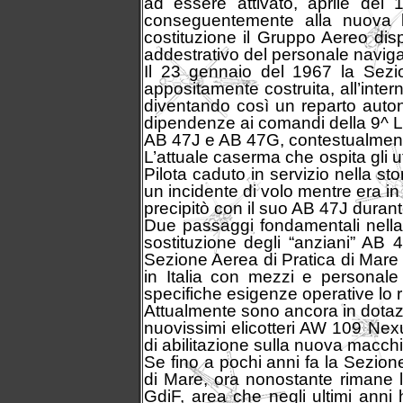
ad essere attivato, aprile del
conseguentemente alla nuova 
costituzione il Gruppo Aereo disp
addestrativo del personale navig
Il 23 gennaio del 1967 la Sezi
appositamente costruita, all’inte
diventando così un reparto auton
dipendenze ai comandi della 9^ Leg
AB 47J e AB 47G, contestualmente
L’attuale caserma che ospita gli uf
Pilota caduto in servizio nella st
un incidente di volo mentre era in
precipitò con il suo AB 47J durante
Due passaggi fondamentali nella 
sostituzione degli “anziani” AB 
Sezione Aerea di Pratica di Mare
in Italia con mezzi e personale a
specifiche esigenze operative lo 
Attualmente sono ancora in dotazi
nuovissimi elicotteri AW 109 Nexus
di abilitazione sulla nuova macch
Se fino a pochi anni fa la Sezion
di Mare, ora nonostante rimane l’
GdiF, area che negli ultimi anni