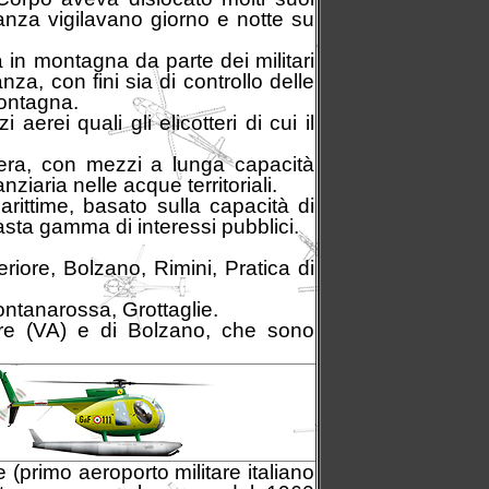
inanza vigilavano giorno e notte su
a in montagna da parte dei militari
za, con fini sia di controllo delle
montagna.
erei quali gli elicotteri di cui il
era, con mezzi a lunga capacità
iaria nelle acque territoriali.
marittime, basato sulla capacità di
vasta gamma di interessi pubblici.
iore, Bolzano, Rimini, Pratica di
ontanarossa, Grottaglie.
ore (VA) e di Bolzano, che sono
 (primo aeroporto militare italiano