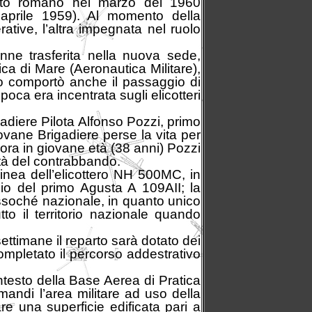
porto romano nel marzo del 1960
prile 1959). Al momento della
ative, l’altra impegnata nel ruolo
ne trasferita nella nuova sede,
ca di Mare (Aeronautica Militare),
to comportò anche il passaggio di
oca era incentrata sugli elicotteri
igadiere Pilota Alfonso Pozzi, primo
iovane Brigadiere perse la vita per
cora in giovane età (38 anni) Pozzi
vità del contrabbando.
inea dell’elicottero NH 500MC, in
zio del primo Agusta A 109AII; la
ssoché nazionale, in quanto unico
tto il territorio nazionale quando
ttimane il reparto sarà dotato dei
completato il percorso addestrativo
ntesto della Base Aerea di Pratica
mandi l’area militare ad uso della
e una superficie edificata pari a