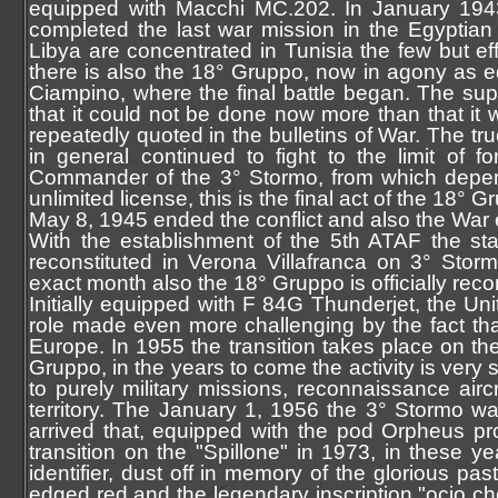
equipped with Macchi MC.202. In January 1943, 
completed the last war mission in the Egypti
Libya are concentrated in Tunisia the few but 
there is also the 18° Gruppo, now in agony as e
Ciampino, where the final battle began. The su
that it could not be done now more than that it w
repeatedly quoted in the bulletins of War. The tr
in general continued to fight to the limit of 
Commander of the 3° Stormo, from which depen
unlimited license, this is the final act of the 18° G
May 8, 1945 ended the conflict and also the War 
With the establishment of the 5th ATAF the st
reconstituted in Verona Villafranca on 3° Stor
exact month also the 18° Gruppo is officially reco
Initially equipped with F 84G Thunderjet, the Uni
role made even more challenging by the fact tha
Europe. In 1955 the transition takes place on the
Gruppo, in the years to come the activity is ver
to purely military missions, reconnaissance aircr
territory. The January 1, 1956 the 3° Stormo wa
arrived that, equipped with the pod Orpheus p
transition on the "Spillone" in 1973, in these y
identifier, dust off in memory of the glorious pa
edged red and the legendary inscription "ocio che