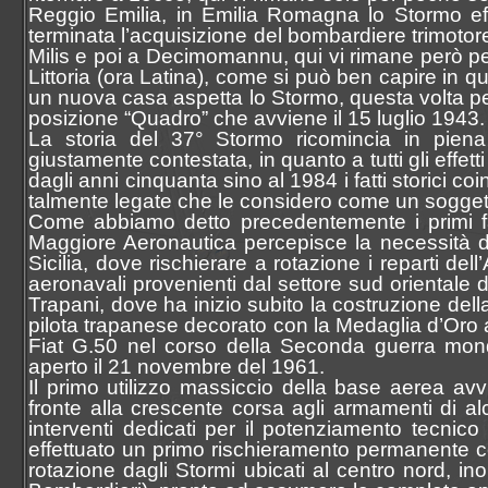
Reggio Emilia, in Emilia Romagna lo Stormo eff
terminata l’acquisizione del bombardiere trimotor
Milis e poi a Decimomannu, qui vi rimane però per
Littoria (ora Latina), come si può ben capire in que
un nuova casa aspetta lo Stormo, questa volta per
posizione “Quadro” che avviene il 15 luglio 1943.
La storia del 37° Stormo ricomincia in pie
giustamente contestata, in quanto a tutti gli effetti
dagli anni cinquanta sino al 1984 i fatti storici 
talmente legate che le considero come un sogget
Come abbiamo detto precedentemente i primi fat
Maggiore Aeronautica percepisce la necessità di
Sicilia, dove rischierare a rotazione i reparti del
aeronavali provenienti dal settore sud orientale d
Trapani, dove ha inizio subito la costruzione dell
pilota trapanese decorato con la Medaglia d’Oro a
Fiat G.50 nel corso della Seconda guerra mondia
aperto il 21 novembre del 1961.
Il primo utilizzo massiccio della base aerea avvi
fronte alla crescente corsa agli armamenti di a
interventi dedicati per il potenziamento tecnico 
effettuato un primo rischieramento permanente con
rotazione dagli Stormi ubicati al centro nord, in