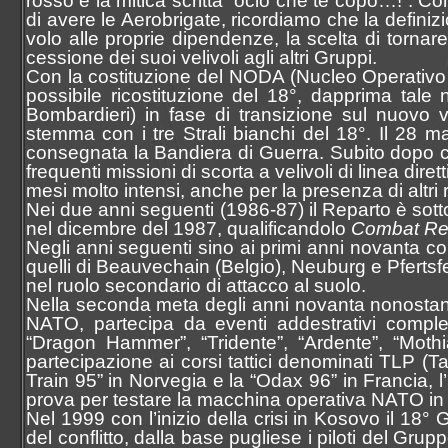
rosso e la mitica scritta “ocio che te copo…!”. C
di avere le Aerobrigate, ricordiamo che la defini
volo alle proprie dipendenze, la scelta di torna
cessione dei suoi velivoli agli altri Gruppi.
Con la costituzione del NODA (Nucleo Operativo D
possibile ricostituzione del 18°, dapprima tal
Bombardieri) in fase di transizione sul nuovo v
stemma con i tre Strali bianchi del 18°. Il 28 
consegnata la Bandiera di Guerra. Subito dopo con l
frequenti missioni di scorta a velivoli di linea dire
mesi molto intensi, anche per la presenza di altri r
Nei due anni seguenti (1986-87) il Reparto è sott
nel dicembre del 1987, qualificandolo
Combat R
Negli anni seguenti sino ai primi anni novanta con
quelli di Beauvechain (Belgio), Neuburg e Pferts
nel ruolo secondario di attacco al suolo.
Nella seconda meta degli anni novanta nonostant
NATO, partecipa da eventi addestrativi compless
“Dragon Hammer”, “Tridente”, “Ardente”, “Mothi
partecipazione ai corsi tattici denominati TLP 
Train 95” in Norvegia e la “Odax 96” in Francia, l
prova per testare la macchina operativa NATO in pr
Nel 1999 con l’inizio della crisi in Kosovo il 18°
del conflitto, dalla base pugliese i piloti del Gru