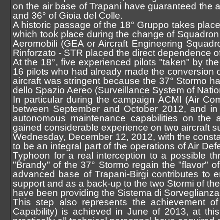
on the air base of Trapani have guaranteed the ai
and 36° of Gioia del Colle.
A historic passage of the 18° Gruppo takes place o
which took place during the change of Squadron
Aeromobili (GEA or Aircraft Engineering Squadr
Rinforzato - STR placed the direct dependence o
At the 18°, five experienced pilots "taken" by th
16 pilots who had already made the conversion 
aircraft was stringent because the 37° Stormo had
dello Spazio Aereo (Surveillance System of Natio
In particular during the campaign ACMI (Air Co
between September and October 2012, and in t
autonomous maintenance capabilities on the a
gained considerable experience on two aircraft s
Wednesday, December 12, 2012, with the constant
to be an integral part of the operations of Air Def
Typhoon for a real interception to a possible th
"Brandy" of the 37° Stormo regain the "flavor" of
advanced base of Trapani-Birgi contributes to en
support and as a back-up to the two Stormi of the
have been providing the Sistema di Sorveglianza
This step also represents the achievement of t
Capability) is achieved in June of 2013, at thi