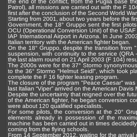
the end of the conflict, from the Puglia base 
Patrol), all missions are carried out with the F 10
first after the conclusion of the Second World War
Starting from 2001, about two years before the firs
Government, the 18° Gruppo sent the first pilots 
OCU (Operational Conversion Unit) of the USAF 
IAP International Airport in Arizona. In June 2003, 
Italian territory with the American fighter began.
On the 18° Gruppo, despite the transition from "
suspension, with continuity to the service (QRA -
the last alarm round on 21 April 2003 (F 104) re
The 2000s were for the 37° Stormo synonymous wi
to the 36° Stormo "Helmut Seidl", which took p
complete the F 16 fighter leasing program.
The closure of the program "Peace Caesar" was rea
last Italian “Viper” arrived on the American Davi
Despite the uncertainty that reigned over the fut
of the American fighter, he began conversion c
were about 120 qualified specialists.
For some pilots, the conversion at the 20° Gru
elements already in possession of the maximu
machine has been carried out in times decidedly
coming from the flying schools.
From 14 September 2012, waiting for the arrival of