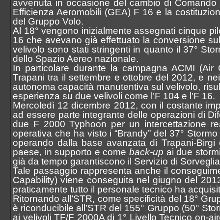
avvenuta in occasione del cambio di Comando d
Efficienza Aeromobili (GEA) F 16 e la costituzio
del Gruppo Volo.
Al 18° vengono inizialmente assegnati cinque piloti
16 che avevano già effettuato la conversione su
velivolo sono stati stringenti in quanto il 37° St
dello Spazio Aereo nazionale.
In particolare durante la campagna ACMI (Air 
Trapani tra il settembre e ottobre del 2012, e ne
autonoma capacità manutentiva sul velivolo, risu
esperienza su due velivoli come l’F 104 e l’F 16.
Mercoledì 12 dicembre 2012, con il costante impe
ad essere parte integrante delle operazioni di Di
due F 2000 Typhoon per un intercettazione rea
operativa che ha visto i “Brandy” del 37° Stormo ri
operando dalla base avanzata di Trapani-Birgi c
paese, in supporto e come
back-up
ai due stormi
già da tempo garantiscono il Servizio di Sorvegl
Tale passaggio rappresenta anche il conseguiment
Capability) viene conseguita nel giugno del 2013,
praticamente tutto il personale tecnico ha acqui
Ritornando all’STR, come specificità del 18° Grup
è riconducibile all’STR del 155° Gruppo (50° St
ai velivoli TF/F 2000A di 1° Livello Tecnico on-airc