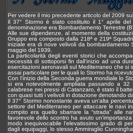
Per vedere il mio precedente articolo del 2009 s
Il 37° Stormo è stato costituito il 1° aprile del
denominazione era Bombardamento Terrestre (B
Alle sue dipendenze, al momento della costituzi
Gruppo era composto dalla 218ª e 219ª Squadrig
iniziale era di nove velivoli da bombardamento Si
maggio del 1939.
La particolarità degli eventi storici che accom
necessità di sottoporsi fin dall’inizio ad una du
esercitazioni aeronavali sul Mediterraneo che si s
assai particolare per le quali lo Stormo ha ricevut
Con l’inizio della Seconda guerra mondiale lo Stormo
si era notevolmente ampliata passando a 32 vel
calabrese nei pressi di Catanzaro, è stato il batt
con quasi tutti i velivoli in dotazione denotando da
Il 37° Stormo nonostante aveva un’alta percentua
settore del Mediterraneo per attaccare le navi ing
compito era quello sbarrare la “strada” alle nav
favorevole dello scontro ha avuto un’importanza 
modo inequivocabile l’elevatissimo grado di peri
dagli equipaggi, lo stesso Ammiraglio Cunningh