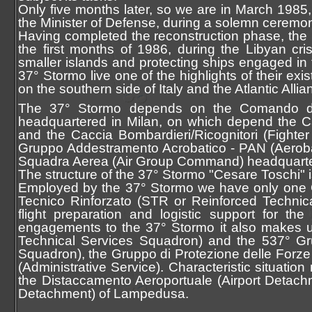
Only five months later, so we are in March 1985, 
the Minister of Defense, during a solemn ceremony
Having completed the reconstruction phase, the S
the first months of 1986, during the Libyan crisi
smaller islands and protecting ships engaged in 
37° Stormo live one of the highlights of their ex
on the southern side of Italy and the Atlantic Allia
The 37° Stormo depends on the Comando d
headquartered in Milan, on which depend the Cacc
and the Caccia Bombardieri/Ricognitori (Fight
Gruppo Addestramento Acrobatico - PAN (Aerob
Squadra Aerea (Air Group Command) headquarte
The structure of the 37° Stormo "Cesare Toschi" is 
Employed by the 37° Stormo we have only one Gr
Tecnico Rinforzato (STR or Reinforced Technical 
flight preparation and logistic support for t
engagements to the 37° Stormo it also makes us
Technical Services Squadron) and the 537° Grup
Squadron), the Gruppo di Protezione delle Forze
(Administrative Service). Characteristic situati
the Distaccamento Aeroportuale (Airport Detach
Detachment) of Lampedusa.