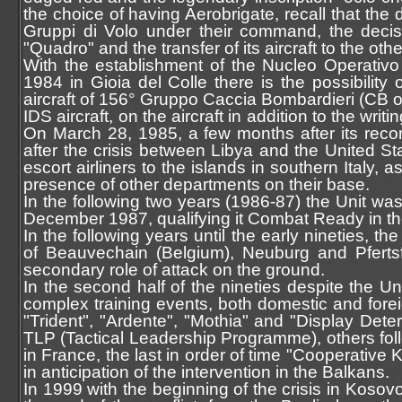
the choice of having Aerobrigate, recall that the
Gruppi di Volo under their command, the decisi
"Quadro" and the transfer of its aircraft to the oth
With the establishment of the Nucleo Operativ
1984 in Gioia del Colle there is the possibility 
aircraft of 156° Gruppo Caccia Bombardieri (CB 
IDS aircraft, on the aircraft in addition to the wr
On March 28, 1985, a few months after its reco
after the crisis between Libya and the United Sta
escort airliners to the islands in southern Italy
presence of other departments on their base.
In the following two years (1986-87) the Unit was s
December 1987, qualifying it Combat Ready in the
In the following years until the early nineties, 
of Beauvechain (Belgium), Neuburg and Pfertsf
secondary role of attack on the ground.
In the second half of the nineties despite the Un
complex training events, both domestic and for
"Trident", "Ardente", "Mothia" and "Display Deter
TLP (Tactical Leadership Programme), others fol
in France, the last in order of time "Cooperative
in anticipation of the intervention in the Balkans.
In 1999 with the beginning of the crisis in Kosovo