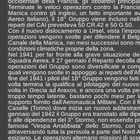
occidentale della Francia, gli obbiettivi princip
Terminate le veloci operazioni contro la Francia
Manica contro gli inglesi, un fatto importante 
Aereo Italiano), il 18° Gruppo viene incluso ne
reparti del CAI prevedeva 50 CR.42 e 50 G.50.
Con il nuovo dislocamento a Ursel, vista l’imposs
operazioni vengono svolte per difendere il Belg
Canale della Manica, nei mesi successivi sono mol
condizioni climatiche proprie della zona.
Nel 1941 per far fronte alla grave situazione d
Squadra Aerea, il 27 gennaio il Reparto decolla da
operazioni del Gruppo sono diversificate e comp
quali vengono svolte in appoggio ai reparti dell’A
fine del 1941 i piloti del 18° Gruppo vengono fatti 
volta termina la qualifica al pilotaggio del nuo
volta in Grecia ad Araxos, e ancora una volta per
troppo tempo latente, bastano pochi mesi per la
supporto fornito dall’Aeronautica Militare. Con il fi
Caselle (Torino) dove inizia un nuovo addestra
gennaio del 1942 il Gruppo era transitato alle d
è alle dipendenze del 3° Stormo, non essendo 
famosa “Vespa Arrabbiata” dello Stormo, con 
attraversando tutta la penisola e parte del Nord 
egiziano. Le operazioni alternano missioni di scort