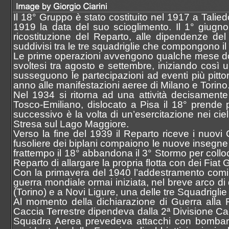
Il 18° Gruppo è stato costituito nel 1917 a Talie
1919 la data del suo scioglimento. Il 1° giugn
ricostituzione del Reparto, alle dipendenze del
suddivisi tra le tre squadriglie che compongono il 
Le prime operazioni avvengono qualche mese dop
svoltesi tra agosto e settembre, iniziando così u
susseguono le partecipazioni ad eventi più pittore
anno alle manifestazioni aeree di Milano e Torino
Nel 1934 si ritorna ad una attività decisament
Tosco-Emiliano, dislocato a Pisa il 18° prende
successivo è la volta di un’esercitazione nei cie
Stresa sul Lago Maggiore.
Verso la fine del 1939 il Reparto riceve i nuov
fusoliere dei biplani compaiono le nuove insegne c
frattempo il 18° abbandona il 3° Stormo per coll
Reparto di allargare la propria flotta con dei Fiat 
Con la primavera del 1940 l’addestramento cominc
guerra mondiale ormai iniziata, nel breve arco di 
(Torino) e a Novi Ligure, una delle tre Squadrigli
Al momento della dichiarazione di Guerra alla 
Caccia Terrestre dipendeva dalla 2ª Divisione Cacc
Squadra Aerea prevedeva attacchi con bombardie