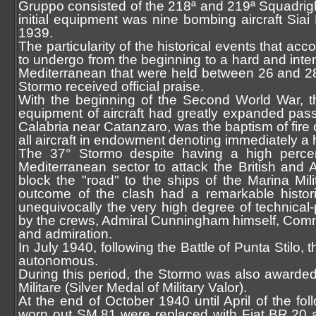
Gruppo consisted of the 218ª and 219ª Squadriglia
initial equipment was nine bombing aircraft Siai
1939.
The particularity of the historical events that a
to undergo from the beginning to a hard and intens
Mediterranean that were held between 26 and 28 J
Stormo received official praise.
With the beginning of the Second World War, th
equipment of aircraft had greatly expanded passin
Calabria near Catanzaro, was the baptism of fire o
all aircraft in endowment denoting immediately a h
The 37° Stormo despite having a high percen
Mediterranean sector to attack the British and A
block the "road" to the ships of the Marina Mili
outcome of the clash had a remarkable histor
unequivocally the very high degree of technical-
by the crews, Admiral Cunningham himself, Comma
and admiration.
In July 1940, following the Battle of Punta Stilo
autonomous.
During this period, the Stormo was also awarded 
Militare (Silver Medal of Military Valor).
At the end of October 1940 until April of the f
worn out SM.81 were replaced with Fiat BR.20 ai