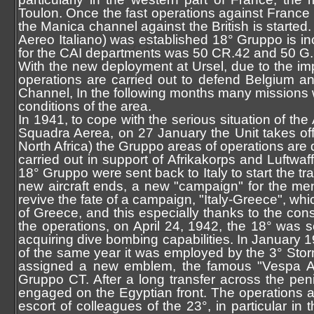
Toulon. Once the fast operations against France
the Manica channel against the British is start
Aereo Italiano) was established 18° Gruppo is i
for the CAI departments was 50 CR.42 and 50 G.
With the new deployment at Ursel, due to the impo
operations are carried out to defend Belgium an
Channel, In the following months many missions we
conditions of the area.
In 1941, to cope with the serious situation of th
Squadra Aerea, on 27 January the Unit takes off f
North Africa) the Gruppo areas of operations are di
carried out in support of Afrikakorps and Luftwaf
18° Gruppo were sent back to Italy to start the tr
new aircraft ends, a new "campaign" for the men
revive the fate of a campaign, "Italy-Greece", whi
of Greece, and this especially thanks to the cons
the operations, on April 24, 1942, the 18° was 
acquiring dive bombing capabilities. In January
of the same year it was employed by the 3° Sto
assigned a new emblem, the famous "Vespa Arr
Gruppo CT. After a long transfer across the pen
engaged on the Egyptian front. The operations alt
escort of colleagues of the 23°, in particular in t