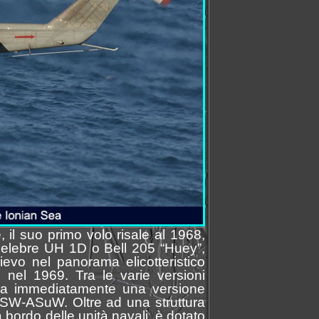
, il suo primo volo risale al 1968,
 celebre UH 1D o Bell 205 “Huey”,
ievo nel panorama elicotteristico
 nel 1969. Tra le varie versioni
uppa immediatamente una versione
2ASW-ASuW. Oltre ad una struttura
 bordo delle unità navali, è dotato