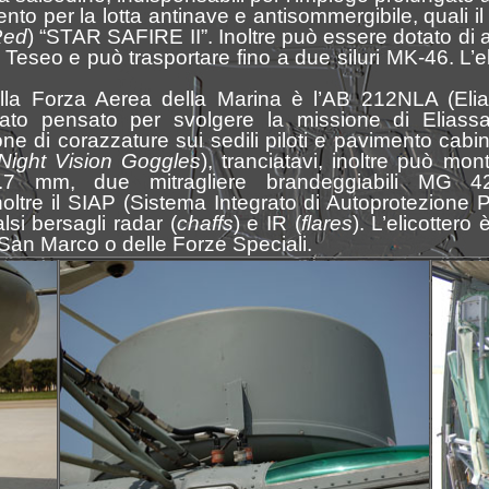
to per la lotta antinave e antisommergibile, quali 
Red
) “STAR SAFIRE II”. Inoltre può essere dotato di 
ipo Teseo e può trasportare fino a due siluri MK-46. L’
.
alla Forza Aerea della Marina è l’AB 212NLA (Elia
pensato per svolgere la missione di Eliassalto,
one di corazzature sui sedili piloti e pavimento cabin
Night Vision Goggles
), tranciatavi, inoltre può mo
2.7 mm, due mitragliere brandeggiabili MG 4
tre il SIAP (Sistema Integrato di Autoprotezione P
lsi bersagli radar (
chaffs
) e IR (
flares
). L’elicottero
San Marco o delle Forze Speciali.