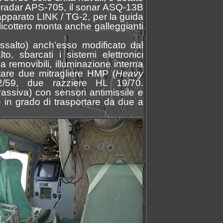
il radar APS-705, il sonar ASQ-13B
apparato LINK / TG-2, per la guida
elicottero monta anche galleggianti
ssalto) anch’esso modificato dal
 sbarcati i sistemi elettronici
a removibili, illuminazione interna
ntare due mitragliere HMP (
Heavy
2/59, due razziere HL 19/70.
assiva) con sensori antimissile e
 è in grado di trasportare da due a