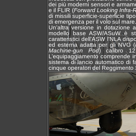
dei più moderni sensori e armamen
e il FLIR (
Forward Looking Infra-
di missili superficie-superficie t
di emergenza per il volo sul mare
Un’altra versione in dotazione 
modello base ASW/ASuW è stato 
caratteristici dell’ASW l’NLA disp
ed esterna adatta per gli NVG (
Machine-gun Pod
) calibro 1
L’equipaggiamento comprende inol
sistema di lancio automatico di fa
cinque operatori del Reggimento 