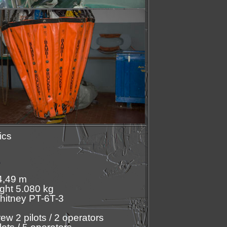
ics
4,49 m
ght 5.080 kg
Whitney PT-6T-3
 2 pilots / 2 operators