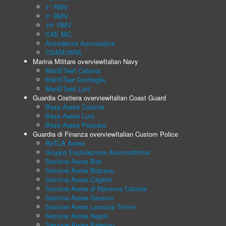
1° RMV
3° RMV
10° RMV
CAE MC
Accademia Aeronautica
CSAM/3ªRA
Marina Militare overview
Italian Navy
MariSTaeli Catania
MariSTaer Grottaglie
MariSTaeli Luni
Guardia Costiera overview
Italian Coast Guard
Base Aerea Catania
Base Aerea Luni
Base Aerea Pescara
Guardia di Finanza overview
Italian Custom Police
ReTLA Aereo
Gruppo Esplorazione Aeromarittima
Sezione Aerea Bari
Sezione Aerea Bolzano
Sezione Aerea Cagliari
Sezione Aerea di Manovra Catania
Sezione Aerea Genova
Sezione Aerea Lamezia Terme
Sezione Aerea Napoli
Sezione Aerea Palermo