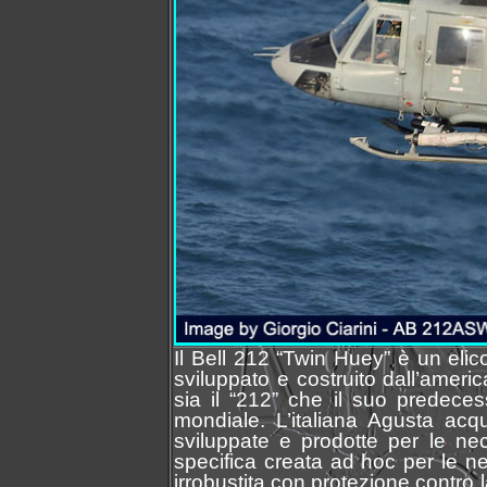
Il Bell 212 “Twin Huey” è un elico
sviluppato e costruito dall’amer
sia il “212” che il suo predeces
mondiale. L’italiana Agusta acq
sviluppate e prodotte per le ne
specifica creata ad hoc per le n
irrobustita con protezione contro 