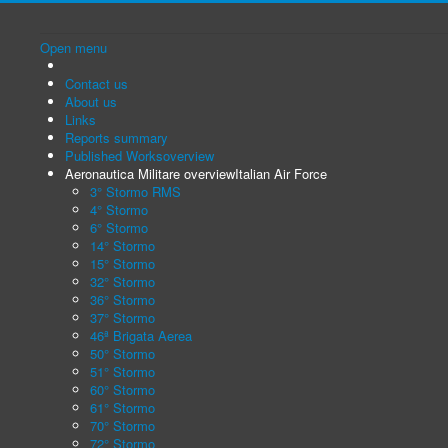
Open menu
Contact us
About us
Links
Reports summary
Published Works
overview
Aeronautica Militare overview
Italian Air Force
3° Stormo RMS
4° Stormo
6° Stormo
14° Stormo
15° Stormo
32° Stormo
36° Stormo
37° Stormo
46ª Brigata Aerea
50° Stormo
51° Stormo
60° Stormo
61° Stormo
70° Stormo
72° Stormo