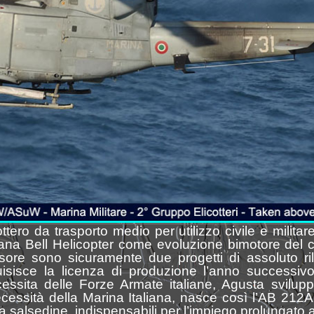
ttero da trasporto medio per utilizzo civile e militare
icana Bell Helicopter come evoluzione bimotore del
sore sono sicuramente due progetti di assoluto ril
uisisce la licenza di produzione l’anno successivo
cessita delle Forze Armate italiane, Agusta svil
ecessità della Marina Italiana, nasce così l’AB 21
la salsedine, indispensabili per l’impiego prolungato a