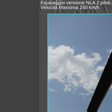
Equipaggio versione NLA 2 piloti /
Velocità Massima 240 km/h