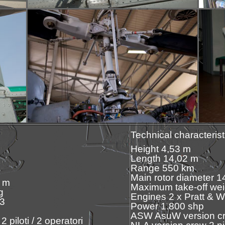
Technical characterist
Height 4,53 m
Length 14,02 m
Range 550 km
Main rotor diameter 1
9 m
Maximum take-off wei
g
Engines 2 x Pratt & 
-3
Power 1.800 shp
ASW AsuW version crew
iloti / 2 operatori