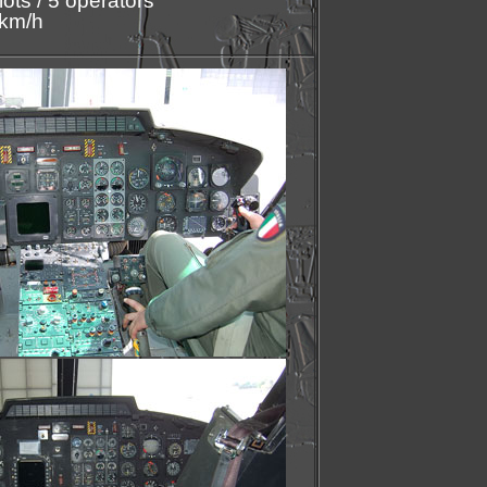
ots / 5 operators
km/h