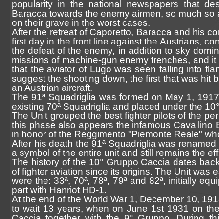
popularity in the national newspapers that des
Baracca towards the enemy airmen, so much so as t
on their grave in the worst cases.
After the retreat of Caporetto, Baracca and his c
first day in the front line against the Austrians,
the defeat of the enemy, in addition to sky domi
missions of machine-gun enemy trenches, and it i
that the aviator of Lugo was seen falling into fl
suggest the shooting down, the first that was hit 
an Austrian aircraft.
The 91ª Squadriglia was formed on May 1, 1917 a
existing 70ª Squadriglia and placed under the 10
The Unit grouped the best fighter pilots of the peri
this phase also appears the infamous Cavallino 
in honor of the Reggimento "Piemonte Reale" who h
After his death the 91ª Squadriglia was rename
a symbol of the entire unit and still remains the eff
The history of the 10° Gruppo Caccia dates back t
of fighter aviation since its origins. The Unit was
were the: 33ª, 70ª, 78ª, 79ª and 82ª, initially e
part with Hanriot HD-1.
At the end of the World War 1, December 10, 1918
to wait 13 years, when on June 1st 1931 on the 
Caccia together with the 9° Gruppo. During th