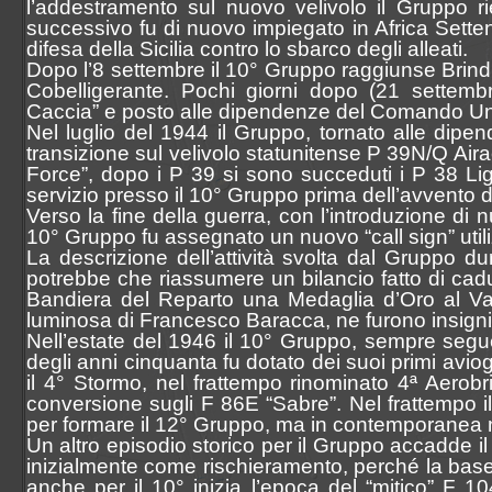
l’addestramento sul nuovo velivolo il Gruppo rie
successivo fu di nuovo impiegato in Africa Sette
difesa della Sicilia contro lo sbarco degli alleati.
Dopo l’8 settembre il 10° Gruppo raggiunse Brindi
Cobelligerante. Pochi giorni dopo (21 settemb
Caccia” e posto alle dipendenze del Comando Un
Nel luglio del 1944 il Gruppo, tornato alle dipe
transizione sul velivolo statunitense P 39N/Q Aira
Force”, dopo i P 39 si sono succeduti i P 38 Lig
servizio presso il 10° Gruppo prima dell’avvento de
Verso la fine della guerra, con l’introduzione di 
10° Gruppo fu assegnato un nuovo “call sign” utili
La descrizione dell’attività svolta dal Gruppo du
potrebbe che riassumere un bilancio fatto di caduti
Bandiera del Reparto una Medaglia d’Oro al Val
luminosa di Francesco Baracca, ne furono insignit
Nell’estate del 1946 il 10° Gruppo, sempre seguend
degli anni cinquanta fu dotato dei suoi primi avio
il 4° Stormo, nel frattempo rinominato 4ª Aerobri
conversione sugli F 86E “Sabre”. Nel frattempo i
per formare il 12° Gruppo, ma in contemporanea ne
Un altro episodio storico per il Gruppo accadde il
inizialmente come rischieramento, perché la base
anche per il 10° inizia l’epoca del “mitico” F 10