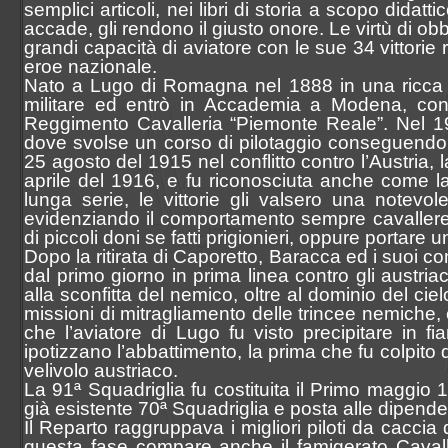
semplici articoli, nei libri di storia a scopo dida
Sezione Aerea Lamezia Terme
accade, gli rendono il giusto onore. Le virtù di obb
Sezione Aerea Napoli
grandi capacità di aviatore con le sue 34 vittorie
Sezione Aerea Palermo
eroe nazionale.
Sezione Aerea di Manovra Pisa
Nato a Lugo di Romagna nel 1888 in una ricca fam
Sezione Aerea Pratica di Mare
Sezione Aerea Rimini
militare ed entrò in Accademia a Modena, con 
Sezione Aerea Venezia
Reggimento Cavalleria “Piemonte Reale”. Nel 19
Sezione Aerea Venegono
dove svolse un corso di pilotaggio conseguendo 
25 agosto del 1915 nel conflitto contro l’Austria,
aprile del 1916, e fu riconosciuta anche come la
lunga serie, le vittorie gli valsero una notevo
evidenziando il comportamento sempre cavalleresc
di piccoli doni se fatti prigionieri, oppure portare 
Dopo la ritirata di Caporetto, Baracca ed i suoi 
dal primo giorno in prima linea contro gli austria
alla sconfitta del nemico, oltre al dominio del ci
missioni di mitragliamento delle trincee nemiche, 
che l’aviatore di Lugo fu visto precipitare in f
ipotizzano l’abbattimento, la prima che fu colpito
velivolo austriaco.
La 91ª Squadriglia fu costituita il Primo maggio
già esistente 70ª Squadriglia e posta alle dipend
Il Reparto raggruppava i migliori piloti da caccia d
questa fase compare anche il famigerato Cava