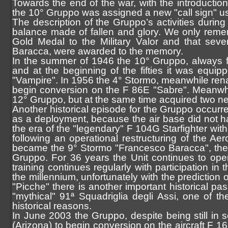
Towards the end of the war, with the introductio
the 10° Gruppo was assigned a new "call sign" used
The description of the Gruppo’s activities durin
balance made of fallen and glory. We only rememb
Gold Medal to the Military Valor and that seve
Baracca, were awarded to the memory.
In the summer of 1946 the 10° Gruppo, always fo
and at the beginning of the fifties it was equipp
"Vampire". In 1956 the 4° Stormo, meanwhile rena
begin conversion on the F 86E "Sabre". Meanwhil
12° Gruppo, but at the same time acquired two ne
Another historical episode for the Gruppo occurre
as a deployment, because the air base did not ha
the era of the "legendary" F 104G Starfighter with
following an operational restructuring of the A
became the 9° Stormo "Francesco Baracca", the na
Gruppo. For 36 years the Unit continues to opera
training continues regularly with participation i
the millennium, unfortunately with the prediction 
"Picche" there is another important historical pas
"mythical" 91ª Squadriglia degli Assi, one of t
historical reasons.
In June 2003 the Gruppo, despite being still in s
(Arizona) to begin conversion on the aircraft F 16.