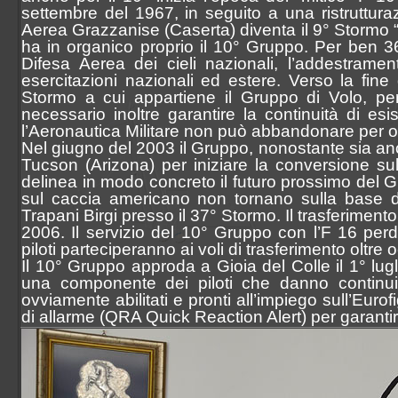
settembre del 1967, in seguito a una ristruttura
Aerea Grazzanise (Caserta) diventa il 9° Stormo
ha in organico proprio il 10° Gruppo. Per ben 36
Difesa Aerea dei cieli nazionali, l’addestrame
esercitazioni nazionali ed estere. Verso la fine
Stormo a cui appartiene il Gruppo di Volo, per
necessario inoltre garantire la continuità di es
l’Aeronautica Militare non può abbandonare per ov
Nel giugno del 2003 il Gruppo, nonostante sia ancora
Tucson (Arizona) per iniziare la conversione sul
delinea in modo concreto il futuro prossimo del Grup
sul caccia americano non tornano sulla base d
Trapani Birgi presso il 37° Stormo. Il trasferimento
2006. Il servizio del 10° Gruppo con l’F 16 perd
piloti parteciperanno ai voli di trasferimento oltre
Il 10° Gruppo approda a Gioia del Colle il 1° lu
una componente dei piloti che danno continui
ovviamente abilitati e pronti all’impiego sull’Eurof
di allarme (QRA Quick Reaction Alert) per garantire