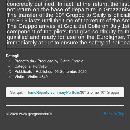
concretely outlined. In fact, at the return, the fi
not return on the base of departure in Grazzanise,
The transfer of the 10° Gruppo to Sicily is offic
the F 16 lasts until the time of the return of the Am
The Gruppo arrives at Gioia del Colle on July 1st
component of the pilots that give continuity to 
qualified and ready for use on the Eurofighter, 
immediately at 10° to ensure the safety of nationa
Dettagli
Prodotto da - Produced by
Ciarini Giorgio
Categoria:
Portfolio
Pubblicato - Published: 05 Settembre 2020
Visite - Visits: 4640
Sei qui:
Home
Reports summary
Portfolio
36° Stormo 10° Gruppo
© 2026 www.giorgiociarini.it
Back to Top