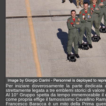
61° Stormo
70° Stormo
72° Stormo
1° RMV
3° RMV
10° RMV
CAE MC
Accademia Aeronautica
CSAM/3ªRA
Marina Militare overview
Italian Navy
MariSTaeli Catania
MariSTaer Grottaglie
MariSTaeli Luni
Guardia Costiera overview
Italian Coast Guard
Base Aerea Catania
Base Aerea Luni
Base Aerea Pescara
Guardia di Finanza overview
Italian Custom Police
ReTLA Aereo
Gruppo Esplorazione Aeromarittima
Per iniziare doverosamente la parte dedicata 
Sezione Aerea Bari
strettamente legata a tre emblemi storici di valo
Sezione Aerea Bolzano
Al 10° Gruppo spetta da tempo immemorabile il d
Sezione Aerea Cagliari
come propria effige il famosissimo Cavallino Ram
Sezione Aerea di Manovra Catania
Francesco Baracca è un mito della Prima guerra
Sezione Aerea Genova