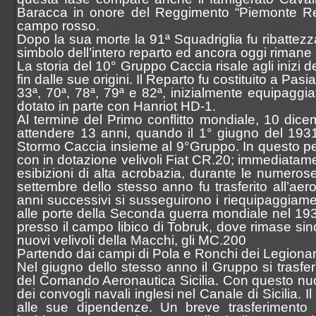
Baracca in onore del Reggimento “Piemonte R
campo rosso.
Dopo la sua morte la 91ª Squadriglia fu ribattez
simbolo dell’intero reparto ed ancora oggi rimane l
La storia del 10° Gruppo Caccia risale agli inizi de
fin dalle sue origini. Il Reparto fu costituito a Pas
33ª, 70ª, 78ª, 79ª e 82ª, inizialmente equipag
dotato in parte con Hanriot HD-1.
Al termine del Primo conflitto mondiale, 10 dice
attendere 13 anni, quando il 1° giugno del 1931
Stormo Caccia insieme al 9°Gruppo. In questo perio
con in dotazione velivoli Fiat CR.20; immediatamen
esibizioni di alta acrobazia, durante le numeros
settembre dello stesso anno fu trasferito all’aer
anni successivi si susseguirono i riequipaggiame
alle porte della Seconda guerra mondiale nel 1939 c
presso il campo libico di Tobruk, dove rimase sino 
nuovi velivoli della Macchi, gli MC.200
Partendo dai campi di Pola e Ronchi dei Legionari,
Nel giugno dello stesso anno il Gruppo si tras
del Comando Aeronautica Sicilia. Con questo nuov
dei convogli navali inglesi nel Canale di Sicilia.
alle sue dipendenze. Un breve trasferimento