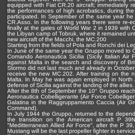
equipped with Fiat CR.20 aircraft; immediately re
the performances of high acrobatics, during t
participated. In September of the same year he
CR.Asso. In the following years there were re-e
finally at the gates of World War 2 in 1939 with
the Libyan camp of Tobruk, where it remained until
new aircraft of the Macchi, the MC.200
Starting from the fields of Pola and Ronchi dei Leg
In June of the same year the Gruppo moved to
Comando Aeronautica Sicilia (Sicily Italian Air
against Malta in the search and discovery of Bri
Stormo did not last much and already in October 
receive the new MC.202. After training on the ne
Malta. In May he was again employed in North Af
defense of Sicilia against the landing of the allies.
After the 8th of September the 10° Gruppo reache
Aeronautica Cobelligerante (Air Force Cobellige
Galatina in the Raggruppamento Caccia (Air G
Command).
In July 1944 the Gruppo, returned to the depen
the transition on the American aircraft P 39
"Meditterranean Allied Air Force", after the P 3
Mustang will be the last propeller fighter in servi