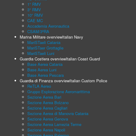
1° RMV
3° RMV
10° RMV
CAE MC
Accademia Aeronautica
CSAM/3ªRA
Marina Militare overview
Italian Navy
MariSTaeli Catania
MariSTaer Grottaglie
MariSTaeli Luni
Guardia Costiera overview
Italian Coast Guard
Base Aerea Catania
Base Aerea Luni
Base Aerea Pescara
Guardia di Finanza overview
Italian Custom Police
ReTLA Aereo
Gruppo Esplorazione Aeromarittima
Sezione Aerea Bari
Sezione Aerea Bolzano
Sezione Aerea Cagliari
Sezione Aerea di Manovra Catania
Sezione Aerea Genova
Sezione Aerea Lamezia Terme
Sezione Aerea Napoli
Sezione Aerea Palermo