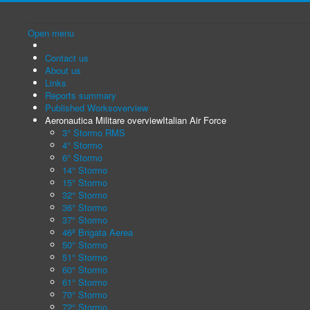
Open menu
Contact us
About us
Links
Reports summary
Published Works
overview
Aeronautica Militare overview
Italian Air Force
3° Stormo RMS
4° Stormo
6° Stormo
14° Stormo
15° Stormo
32° Stormo
36° Stormo
37° Stormo
46ª Brigata Aerea
50° Stormo
51° Stormo
60° Stormo
61° Stormo
70° Stormo
72° Stormo