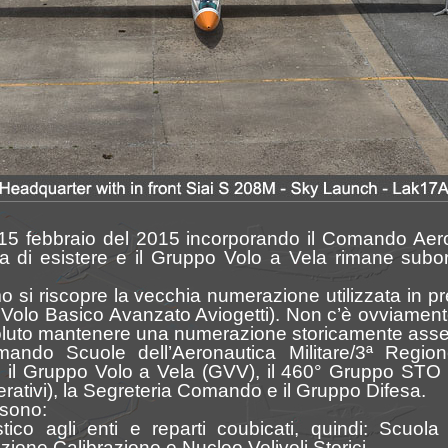
il 15 febbraio del 2015 incorporando il Comando Aer
a di esistere e il Gruppo Volo a Vela rimane subo
o si riscopre la vecchia numerazione utilizzata in 
olo Basico Avanzato Aviogetti). Non c’è ovviamente
voluto mantenere una numerazione storicamente asse
ando Scuole dell’Aeronautica Militare/3ª Regio
il Gruppo Volo a Vela (GVV), il 460° Gruppo STO (Se
rativi), la Segreteria Comando e il Gruppo Difesa.
 sono:
stico agli enti e reparti coubicati, quindi: Scuol
ione Calibrazione e Nucleo Velivoli Storici.