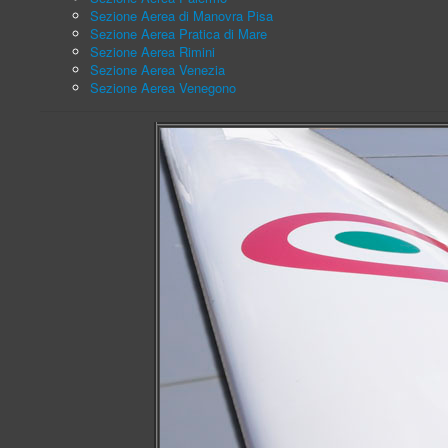
Sezione Aerea di Manovra Pisa
Sezione Aerea Pratica di Mare
Sezione Aerea Rimini
Sezione Aerea Venezia
Sezione Aerea Venegono