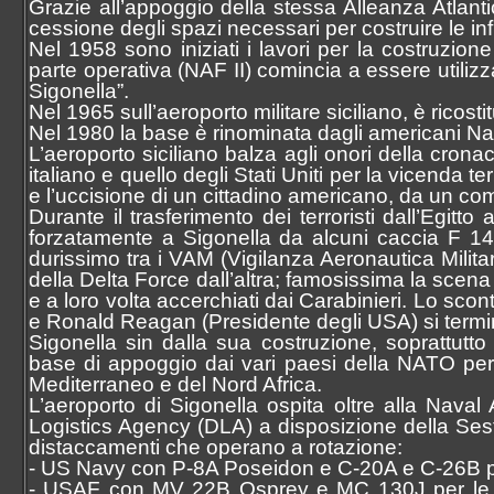
Grazie all’appoggio della stessa Alleanza Atlan
cessione degli spazi necessari per costruire le inf
Nel 1958 sono iniziati i lavori per la costruzio
parte operativa (NAF II) comincia a essere utilizz
Sigonella”.
Nel 1965 sull’aeroporto militare siciliano, è ricost
Nel 1980 la base è rinominata dagli americani Nav
L’aeroporto siciliano balza agli onori della cronac
italiano e quello degli Stati Uniti per la vicenda t
e l’uccisione di un cittadino americano, da un com
Durante il trasferimento dei terroristi dall’Egitto
forzatamente a Sigonella da alcuni caccia F 14
durissimo tra i VAM (Vigilanza Aeronautica Militare
della Delta Force dall’altra; famosissima la scena
e a loro volta accerchiati dai Carabinieri. Lo scont
e Ronald Reagan (Presidente degli USA) si termi
Sigonella sin dalla sua costruzione, soprattutto
base di appoggio dai vari paesi della NATO per le
Mediterraneo e del Nord Africa.
L’aeroporto di Sigonella ospita oltre alla Naval
Logistics Agency (DLA) a disposizione della Sest
distaccamenti che operano a rotazione:
- US Navy con P-8A Poseidon e C-20A e C-26B p
- USAF con MV 22B Osprey e MC 130J per le op