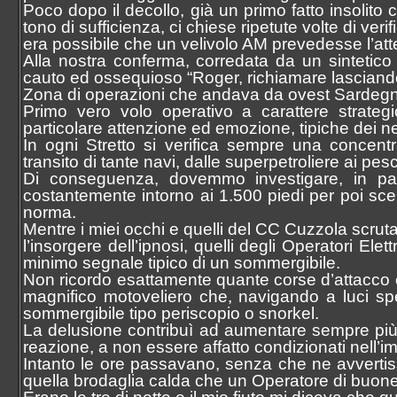
Poco dopo il decollo, già un primo fatto insolito c
tono di sufficienza, ci chiese ripetute volte di verif
era possibile che un velivolo AM prevedesse l’atte
Alla nostra conferma, corredata da un sintetico b
cauto ed ossequioso “Roger, richiamare lasciando
Zona di operazioni che andava da ovest Sardegna 
Primo vero volo operativo a carattere strategi
particolare attenzione ed emozione, tipiche dei neof
In ogni Stretto si verifica sempre una concentr
transito di tante navi, dalle superpetroliere ai pe
Di conseguenza, dovemmo investigare, in part
costantemente intorno ai 1.500 piedi per poi scen
norma.
Mentre i miei occhi e quelli del CC Cuzzola scrut
l’insorgere dell’ipnosi, quelli degli Operatori Ele
minimo segnale tipico di un sommergibile.
Non ricordo esattamente quante corse d’attacco e
magnifico motoveliero che, navigando a luci spen
sommergibile tipo periscopio o snorkel.
La delusione contribuì ad aumentare sempre più la
reazione, a non essere affatto condizionati nell’
Intanto le ore passavano, senza che ne avvertiss
quella brodaglia calda che un Operatore di buone 