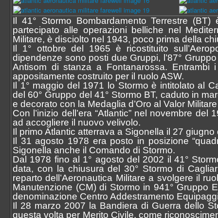
Il 41° Stormo Bombardamento Terrestre (BT) è 
partecipato alle operazioni belliche nel Medit
Militare, è disciolto nel 1943, poco prima della chi
Il 1° ottobre del 1965 è ricostituito sull’Ae
dipendenze sono posti due Gruppi, l’87° Gruppo
Antisom di stanza a Fontanarossa. Entrambi i
appositamente costruito per il ruolo ASW.
Il 1° maggio del 1971 lo Stormo è intitolato a
del 60° Gruppo del 41° Stormo BT, caduto in mare 
e decorato con la Medaglia d’Oro al Valor Militare
Con l’inizio dell’era “Atlantic” nel novembre del
ad accogliere il nuovo velivolo.
Il primo Atlantic atterrava a Sigonella il 27 giugno
Il 31 agosto 1978 era posto in posizione “quad
Sigonella anche il Comando di Stormo.
Dal 1978 fino al 1° agosto del 2002 il 41° Storm
data, con la chiusura del 30° Stormo di Cagliari
reparto dell’Aeronautica Militare a svolgere il r
Manutenzione (CM) di Stormo in 941° Gruppo Eff
denominazione Centro Addestramento Equipaggi
Il 28 marzo 2007 la Bandiera di Guerra dello S
questa volta per Merito Civile, come riconoscime