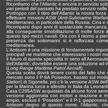
Ricordiamo che l’Atlantic è ancora in servizio s
vari periodi del passato ha prestato servizio nel
Purtroppo con il ritiro dell’Atlantic la nostra for
effettuare missioni ASW (
Anti-Submarine Warfar
Mediterraneo, in particolare della Russia, Cina e 
Ricomparsi dopo anni di sostanziale mancanza, i
alla conseguente smobilitazione di molte forze a
questo tipo mezzi navali. Ora con il ritorno a pie
presenza dei sottomarini si è rafforzata come 
mediterranea.
L’Antisom è una missione di fondamentale importan
principali vie marittime che interessano i nostri mari
Il futuro di questa specialità in seno all’Aeronauti
dell’Atlantic, dovrebbe essere una soluzione ad 
(
Long Range Maritime Patrol Aircraft
).
Questa scelta dovrà tenere conto del fatto che o
mercato sono il P-8A Poisedon, basato sul modell
Station
) di Sigonella, poi c’è la versione ASW de
per la Marina turca e allestito in Italia da Leona
Casa C295ASW acquistato da alcune forze aeree 
versione aggiornata con motori a reazione e mol
ampio, esclusi il “Poseidon” e il P-1 giapponese,
Antisom degno di questo nome, l’Atlantic, c