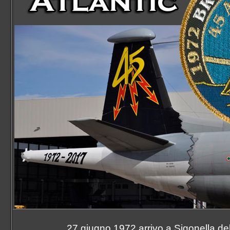
61° Stormo
70° Stormo
72° Stormo
1° RMV
3° RMV
10° RMV
CAE MC
Accademia Aeronautica
CSAM/3ªRA
Marina Militare overview
Italian Navy
MariSTaeli Catania
MariSTaer Grottaglie
MariSTaeli Luni
Guardia Costiera overview
Italian Coast Guard
Base Aerea Catania
Base Aerea Luni
Base Aerea Pescara
Guardia di Finanza overview
Italian Custom Police
ReTLA Aereo
Gruppo Esplorazione Aeromarittima
Sezione Aerea Bari
Sezione Aerea Bolzano
Sezione Aerea Cagliari
Sezione Aerea di Manovra Catania
Sezione Aerea Genova
27 giugno 1972 arrivo a Sigonella de