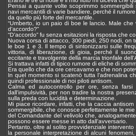
Erano le tre di notte e il mio fiuto mi diceva ch
Pensai a quante volte scoprimmo sommergibili s
navi mercantili di varie bandiere, perché il rumor
da quello più forte del mercantile.
“Umberto, io un paio di boe le lancio. Male che 
d’accordo?”
“D’accordo” fu senza esitazioni la risposta che c
Nuova corsa di attacco, 300 piedi, 250 nodi, on t
le boe 1 e 3. Il tempo di sintonizzarsi sulle fr
vittoria, di liberazione, di gioia, perché il s
eccitante e travolgente della marcia trionfale dell’
Si trattava infatti di tipico rumore di eliche di som
Era quello che da ore cercavamo e che non potev
In quel momento si scatenò tutta l’adrenalina ch
quindi professionale di noi piloti antisom.
Calma ed autocontrollo per ore, senza farsi 
dall’impulsività, per non tradire la nostra prese
sulla preda con lucidità e determinazione.
Mi piace ricordare, infatti, che la caccia antisom
sommergibile, che conosce perfettamente le mie ta
del Comandante del velivolo che, analogamente,
possono essere messe in atto dall’avversario.
Pertanto, oltre al solito provvidenziale intervento
la personale interpretazione di alcuni fenomen