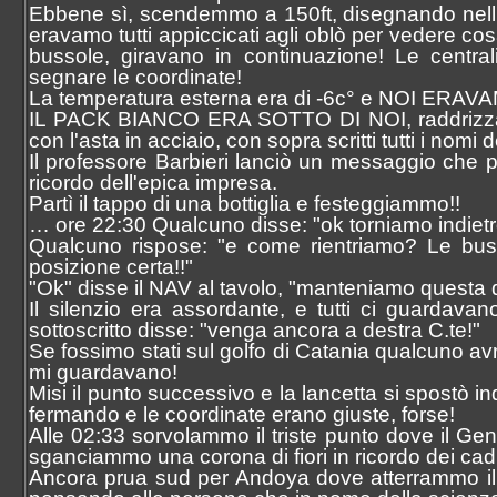
Ebbene sì, scendemmo a 150ft, disegnando nell'a
eravamo tutti appiccicati agli oblò per vedere c
bussole, giravano in continuazione! Le central
segnare le coordinate!
La temperatura esterna era di -6c° e NOI ERAVA
IL PACK BIANCO ERA SOTTO DI NOI, raddrizzammo
con l'asta in acciaio, con sopra scritti tutti i nomi 
Il professore Barbieri lanciò un messaggio che p
ricordo dell'epica impresa.
Partì il tappo di una bottiglia e festeggiammo!!
… ore 22:30 Qualcuno disse: "ok torniamo indietr
Qualcuno rispose: "e come rientriamo? Le buss
posizione certa!!"
"Ok" disse il NAV al tavolo, "manteniamo questa 
Il silenzio era assordante, e tutti ci guardavan
sottoscritto disse: "venga ancora a destra C.te!"
Se fossimo stati sul golfo di Catania qualcuno avr
mi guardavano!
Misi il punto successivo e la lancetta si spostò 
fermando e le coordinate erano giuste, forse!
Alle 02:33 sorvolammo il triste punto dove il Ge
sganciammo una corona di fiori in ricordo dei cadu
Ancora prua sud per Andoya dove atterrammo il m