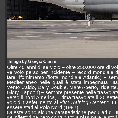
Oltre 45 anni di servizio – oltre 250.000 ore di vo
velivolo perso per incidente – record mondiale 
fare rifornimento (flotta mondiale Atlantic) – se
Mediterraneo nelle quali è stata impegnata l’I
Vento Caldo, Daily Double, Mare Aperto,Tridente
Glory, Tapoon) – sempre presente nelle trasvola
verso il nord America, ultima trasvolata il 20 se
volo di trasferimento al
Pilot Training Center
di Lu
essere stati al Polo Nord (1997).
Queste sono alcune caratteristiche peculiari di 
dei riflettori ha però contribuito a plasmare la stor