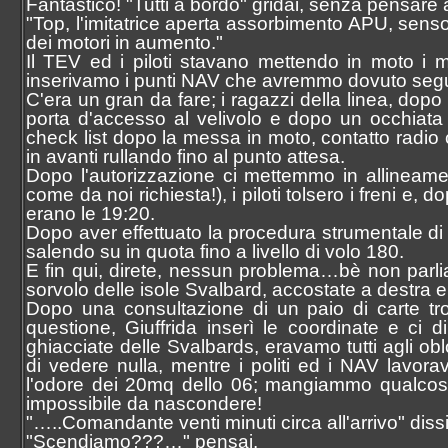
Fantastico! "Tutti a bordo" gridai, senza pensare a
"Top, l'imitatrice aperta assorbimento APU, senso
dei motori in aumento."
Il TEV ed i piloti stavano mettendo in moto i m
inserivamo i punti NAV che avremmo dovuto seguir
C'era un gran da fare; i ragazzi della linea, dopo
porta d'accesso al velivolo e dopo un occhiata
check list dopo la messa in moto, contatto radio co
in avanti rullando fino al punto attesa.
Dopo l'autorizzazione ci mettemmo in allineamen
come da noi richiesta!), i piloti tolsero i freni e
erano le 19:20.
Dopo aver effettuato la procedura strumentale di
salendo su in quota fino a livello di volo 180.
E fin qui, direte, nessun problema…bè non parlia
sorvolo delle isole Svalbard, accostate a destra e 
Dopo una consultazione di un paio di carte tr
questione, Giuffrida inserì le coordinate e ci 
ghiacciate delle Svalbards, eravamo tutti agli o
di vedere nulla, mentre i politi ed i NAV lavor
l'odore dei 20mq dello 06; mangiammo qualcosa 
impossibile da nascondere!
"…..Comandante venti minuti circa all'arrivo" dis
"Scendiamo???…" pensai.