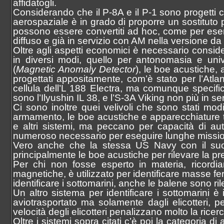
affidatogli.
Considerando che il P-8A e il P-1 sono progetti c
aerospaziale è in grado di proporre un sostituto 
possono essere convertiti ad hoc, come per esempi
diffuso e già in servizio con AM nella versione da
Oltre agli aspetti economici è necessario consid
in diversi modi, quello per antonomasia e uni
(
Magnetic Anomaly Detector
), le boe acustiche
progettati appositamente, com’è stato per l’Atlan
cellula dell’L 188 Electra, ma comunque specific
sono l’Ilyushin IL 38, e l’S-3A Viking non più in s
Ci sono inoltre quei velivoli che sono stati 
armamento, le boe acustiche e apparecchiature 
e altri sistemi, ma peccano per capacità di au
numeroso necessario per eseguire lunghe missio
Vero anche che la stessa US Navy con il suo
principalmente le boe acustiche per rilevare la pr
Per chi non fosse esperto in materia, ricordia
magnetiche, è utilizzato per identificare masse fe
identificare i sottomarini, anche le balene sono
Un altro sistema per identificare i sottomarini è 
aviotrasportato ma solamente dagli elicotteri, p
velocità degli elicotteri penalizzano molto la ricer
Oltre i sistemi sopra citati c’è poi la categoria 