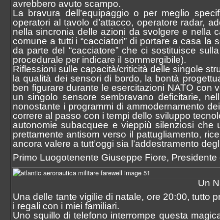
avrebbero avuto scampo.
La bravura dell’equipaggio o per meglio speci
operatori al tavolo d’attacco, operatore radar, a
nella sincronia delle azioni da svolgere e nella c
comune a tutti i “cacciatori” di portare a casa 
da parte del “cacciatore” che ci sostituisce sull
procedurale per indicare il sommergibile).
Riflessioni sulle capacità/criticità delle singole s
la qualità dei sensori di bordo, la bontà progettu
ben figurare durante le esercitazioni NATO con vett
un singolo sensore sembravano deficitarie, nell’i
nonostante i programmi di ammodernamento dei s
correre al passo con i tempi dello sviluppo tecno
autonomie subacquee e vieppiù silenziosi che uni
prettamente antisom verso il pattugliamento, rice
ancora valere a tutt’oggi sia l’addestramento degl
Primo Luogotenente Giuseppe Fiore, Presidente dei
Un Na
Una delle tante vigilie di natale, ore 20:00, tutto
i regali con i miei familiari.
Uno squillo di telefono interrompe questa magica