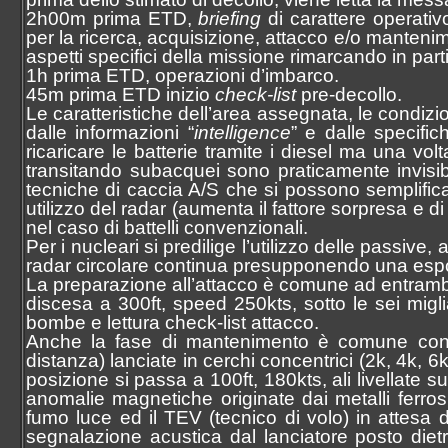
2h00m prima ETD,
briefing
di carattere operativ
per la ricerca, acquisizione, attacco e/o manteni
aspetti specifici della missione rimarcando in part
1h prima ETD, operazioni d’imbarco.
45m prima ETD inizio
check-list
pre-decollo.
Le caratteristiche dell’area assegnata, le condiz
dalle informazioni “
intelligence
” e dalle specifi
ricaricare le batterie tramite i diesel ma una volt
transitando subacquei sono praticamente invisib
tecniche di caccia A/S che si possono semplific
utilizzo del radar (aumenta il fattore sorpresa e d
nel caso di battelli convenzionali.
Per i nucleari si predilige l’utilizzo delle passive,
radar circolare continua presupponendo una espo
La preparazione all’attacco è comune ad entrambi i
discesa a 300ft, speed 250kts, sotto le sei migl
bombe e lettura check-list attacco.
Anche la fase di mantenimento è comune con l’
distanza) lanciate in cerchi concentrici (2k, 4k, 6
posizione si passa a 100ft, 180kts, ali livellate 
anomalie magnetiche originate dai metalli ferros
fumo luce ed il TEV (tecnico di volo) in attesa
segnalazione acustica dal lanciatore posto diet