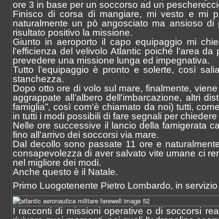
ore 3 in base per un soccorso ad un peschereccio 
Finisco di corsa di mangiare, mi vesto e mi pr
naturalmente un pò angosciato ma ansioso di po
risultato positivo la missione.
Giunto in aeroporto il capo equipaggio mi chiede
l’efficienza del velivolo Atlantic poiché l’area 
prevedere una missione lunga ed impegnativa.
Tutto l’equipaggio è pronto e solerte, così sal
stanchezza.
Dopo otto ore di volo sul mare, finalmente, vien
aggrappate all’albero dell'imbarcazione, altri dist
famiglia”, così com'è chiamato da noi) tutti, co
in tutti i modi possibili di fare segnali per chiedere 
Nelle ore successive il lancio della famigerata c
fino all'arrivo dei soccorsi via mare.
Dal decollo sono passate 11 ore e naturalmente 
consapevolezza di aver salvato vite umane ci rende 
nel migliore dei modi.
Anche questo è il Natale.
Primo Luogotenente Pietro Lombardo, in servizio 
I racconti di missioni operative o di soccorsi rea