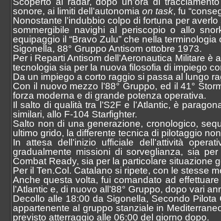
Scoperto al radar, dopo un’ora di tracciament
sonore, ai limiti dell’autonomia
on task
, fu “conse
Nonostante l’indubbio colpo di fortuna per averlo 
sommergibile navighi al periscopio o allo snor
equipaggio il “Bravo Zulu” che nella terminologia o
Sigonella, 88° Gruppo Antisom ottobre 1973.
Per i Reparti Antisom dell’Aeronautica Militare è a
tecnologia sia per la nuova filosofia di impiego con
Da un impiego a corto raggio si passa al lungo rag
Con il nuovo mezzo l’88° Gruppo, ed il 41° Sto
forza moderna e di grande potenza operativa.
Il salto di qualità tra l’S2F e l’Atlantic, è parag
similari, allo F-104 Starfighter.
Salto non di una generazione, cronologico, sequen
ultimo grido, la differente tecnica di pilotaggio 
In attesa dell’inizio ufficiale dell’attività ope
gradualmente missioni di sorveglianza, sia per 
Combat Ready, sia per la particolare situazione ge
Per il Ten.Col. Catalano si ripete, con le stesse m
Anche questa volta, fui comandato ad effettuare
l’Atlantic e, di nuovo all’88° Gruppo, dopo vari ann
Decollo alle 18:00 da Sigonella, Secondo Pilota
appartenente al gruppo stanziale in Mediterraneo
previsto atterraggio alle 06:00 del giorno dopo.