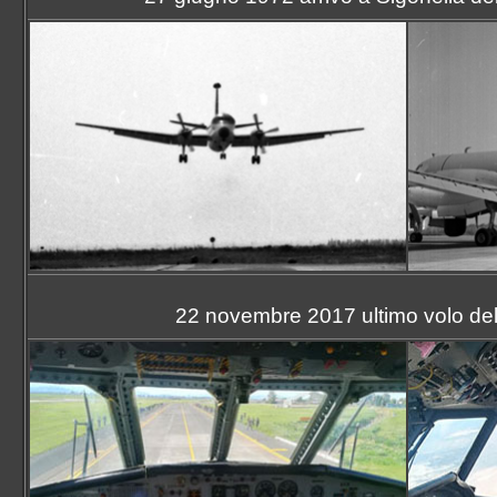
Sezione Aerea Lamezia Terme
Sezione Aerea Napoli
Sezione Aerea Palermo
Sezione Aerea di Manovra Pisa
Sezione Aerea Pratica di Mare
Sezione Aerea Rimini
Sezione Aerea Venezia
Sezione Aerea Venegono
22 novembre 2017 ultimo volo dell