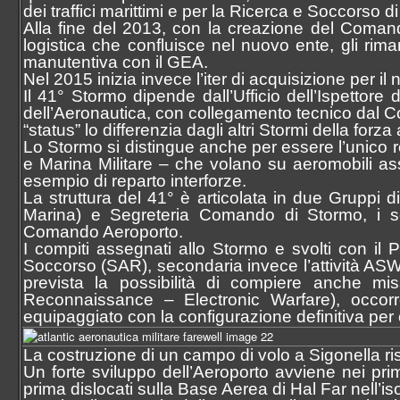
dei traffici marittimi e per la Ricerca e Soccorso 
Alla fine del 2013, con la creazione del Comando
logistica che confluisce nel nuovo ente, gli rim
manutentiva con il GEA.
Nel 2015 inizia invece l’iter di acquisizione per 
Il 41° Stormo dipende dall’Ufficio dell’Ispettor
dell’Aeronautica, con collegamento tecnico dal 
“status” lo differenzia dagli altri Stormi della forza
Lo Stormo si distingue anche per essere l’unico r
e Marina Militare – che volano su aeromobili as
esempio di reparto interforze.
La struttura del 41° è articolata in due Gruppi d
Marina) e Segreteria Comando di Stormo, i serv
Comando Aeroporto.
I compiti assegnati allo Stormo e svolti con il
Soccorso (SAR), secondaria invece l’attività ASW
prevista la possibilità di compiere anche mis
Reconnaissance – Electronic Warfare), occorr
equipaggiato con la configurazione definitiva per 
La costruzione di un campo di volo a Sigonella r
Un forte sviluppo dell’Aeroporto avviene nei pri
prima dislocati sulla Base Aerea di Hal Far nell’isol