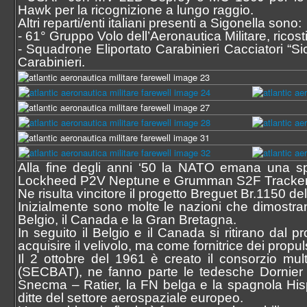
Hawk per la ricognizione a lungo raggio.
Altri reparti/enti italiani presenti a Sigonella sono:
- 61° Gruppo Volo dell’Aeronautica Militare, ricos
- Squadrone Eliportato Carabinieri Cacciatori “Sic
Carabinieri.
Alla fine degli anni ‘50 la NATO emana una spe
Lockheed P2V Neptune e Grumman S2F Tracker in
Ne risulta vincitore il progetto Breguet Br.1150 d
Inizialmente sono molte le nazioni che dimostran
Belgio, il Canada e la Gran Bretagna.
In seguito il Belgio e il Canada si ritirano da
acquisire il velivolo, ma come fornitrice dei propu
Il 2 ottobre del 1961 è creato il consorzio mul
(SECBAT), ne fanno parte le tedesche Dornier 
Snecma – Ratier, la FN belga e la spagnola His
ditte del settore aerospaziale europeo.