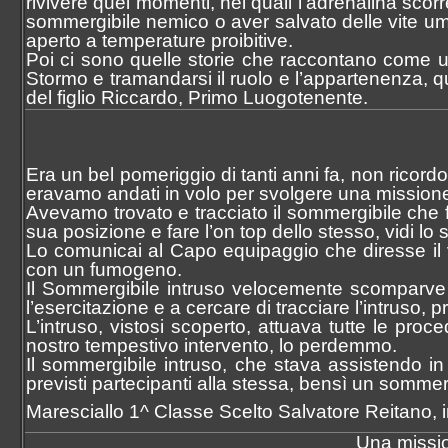
rivivere quei momenti, nei quali l’adrenalina sco
sommergibile nemico o aver salvato delle vite u
aperto a temperature proibitive.
Poi ci sono quelle storie che raccontano come un
Stormo e tramandarsi il ruolo e l’appartenenza, q
del figlio Riccardo, Primo Luogotenente.
Era un bel pomeriggio di tanti anni fa, non ricor
eravamo andati in volo per svolgere una missione 
Avevamo trovato e tracciato il sommergibile che f
sua posizione e fare l’on top dello stesso, vidi lo
Lo comunicai al Capo equipaggio che diresse il 
con un fumogeno.
Il Sommergibile intruso velocemente scomparve 
l’esercitazione e a cercare di tracciare l’intruso, 
L’intruso, vistosi scoperto, attuava tutte le pr
nostro tempestivo intervento, lo perdemmo.
Il sommergibile intruso, che stava assistendo in
previsti partecipanti alla stessa, bensì un sommerg
Maresciallo 1^ Classe Scelto Salvatore Reitano, i
Una missio