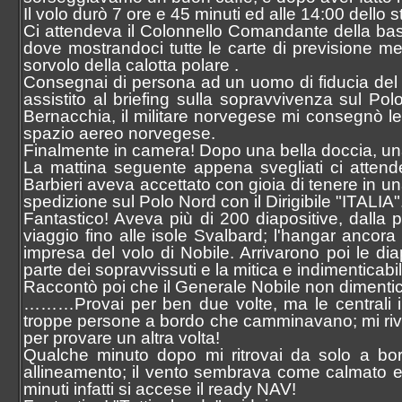
Il volo durò 7 ore e 45 minuti ed alle 14:00 dello 
Ci attendeva il Colonnello Comandante della bas
dove mostrandoci tutte le carte di previsione met
sorvolo della calotta polare .
Consegnai di persona ad un uomo di fiducia del C
assistito al briefing sulla sopravvivenza sul P
Bernacchia, il militare norvegese mi consegnò le a
spazio aereo norvegese.
Finalmente in camera! Dopo una bella doccia, una 
La mattina seguente appena svegliati ci attende
Barbieri aveva accettato con gioia di tenere in u
spedizione sul Polo Nord con il Dirigibile "ITALIA"
Fantastico! Aveva più di 200 diapositive, dalla pr
viaggio fino alle isole Svalbard; l'hangar ancora
impresa del volo di Nobile. Arrivarono poi le di
parte dei sopravvissuti e la mitica e indimenticab
Raccontò poi che il Generale Nobile non dimenticò
………Provai per ben due volte, ma le centrali ine
troppe persone a bordo che camminavano; mi rivols
per provare un altra volta!
Qualche minuto dopo mi ritrovai da solo a bor
allineamento; il vento sembrava come calmato e l
minuti infatti si accese il ready NAV!