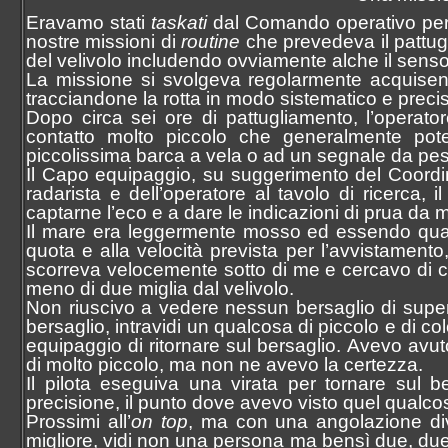
Eravamo stati
taskati
dal Comando operativo per 
nostre missioni di
routine
che prevedeva il pattugl
del velivolo includendo ovviamente alche il sensor
La missione si svolgeva regolarmente acquisendo 
tracciandone la rotta in modo sistematico e prec
Dopo circa sei ore di pattugliamento, l’operat
contatto molto piccolo che generalmente po
piccolissima barca a vela o ad un segnale da pe
Il Capo equipaggio, su suggerimento del Coordinat
radarista e dell’operatore al tavolo di ricerca, 
captarne l’eco e a dare le indicazioni di prua da 
Il mare era leggermente mosso ed essendo quasi all
quota e alla velocità prevista per l’avvistamento
scorreva velocemente sotto di me e cercavo di co
meno di due miglia dal velivolo.
Non riuscivo a vedere nessun bersaglio di super
bersaglio, intravidi un qualcosa di piccolo e di 
equipaggio di ritornare sul bersaglio. Avevo avu
di molto piccolo, ma non ne avevo la certezza.
Il pilota eseguiva una virata per tornare sul 
precisione, il punto dove avevo visto quel qualcos
Prossimi all’
on top
, ma con una angolazione di
migliore, vidi non una persona ma bensì due, due