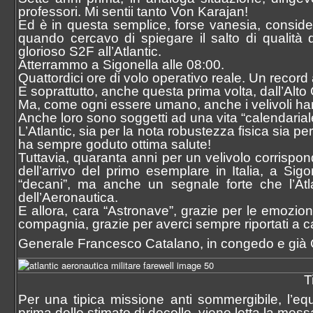
professori. Mi sentii tanto Von Karajan!
Ed è in questa semplice, forse vanesia, consid
quando cercavo di spiegare il salto di qualità d
glorioso S2F all’Atlantic.
Atterrammo a Sigonella alle 08:00.
Quattordici ore di volo operativo reale. Un record
E soprattutto, anche questa prima volta, dall’Alt
Ma, come ogni essere umano, anche i velivoli ha
Anche loro sono soggetti ad una vita “calendarial
L’Atlantic, sia per la nota robustezza fisica sia pe
ha sempre goduto ottima salute!
Tuttavia, quaranta anni per un velivolo corrispon
dell’arrivo del primo esemplare in Italia, a Sigo
“decani”, ma anche un segnale forte che l’Atla
dell’Aeronautica.
E allora, cara “Astronave”, grazie per le emozioni
compagnia, grazie per averci sempre riportati a c
Generale Francesco Catalano, in congedo e già 
T
Per una tipica missione anti sommergibile, l’eq
prima dello stimato di decollo, viene letta la mess