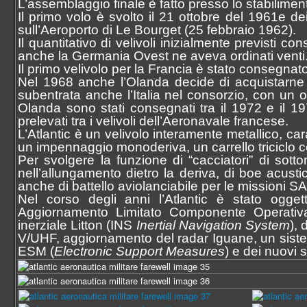
L’assemblaggio finale è fatto presso lo stabilimen
Il primo volo è svolto il 21 ottobre del 1961e dei
sull’Aeroporto di Le Bourget (25 febbraio 1962).
Il quantitativo di velivoli inizialmente previsti c
anche la Germania Ovest ne aveva ordinati venti
Il primo velivolo per la Francia è stato consegnat
Nel 1968 anche l’Olanda decide di acquistarne 
subentrata anche l’Italia nel consorzio, con un ord
Olanda sono stati consegnati tra il 1972 e il 197
prelevati tra i velivoli dell’Aeronavale francese.
L’Atlantic è un velivolo interamente metallico, car
un impennaggio monoderiva, un carrello triciclo c
Per svolgere la funzione di “cacciatori” di sotto
nell’allungamento dietro la deriva, di boe acust
anche di battello aviolanciabile per le missioni S
Nel corso degli anni l’Atlantic è stato oggett
Aggiornamento Limitato Componente Operativa 
inerziale Litton (INS
Inertial Navigation System
), 
V/UHF, aggiornamento del radar Iguane, un siste
ESM (
Electronic Support Measures
) e dei nuovi s