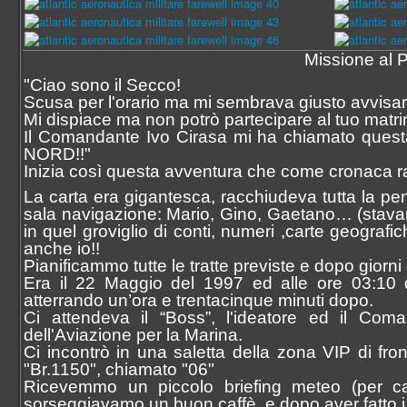
Missione al
"Ciao sono il Secco!
Scusa per l'orario ma mi sembrava giusto avvisar
Mi dispiace ma non potrò partecipare al tuo matr
Il Comandante Ivo Cirasa mi ha chiamato questa
NORD!!"
Inizia così questa avventura che come cronaca r
La carta era gigantesca, racchiudeva tutta la pen
sala navigazione: Mario, Gino, Gaetano… (stavano
in quel groviglio di conti, numeri ,carte geograf
anche io!!
Pianificammo tutte le tratte previste e dopo giorni
Era il 22 Maggio del 1997 ed alle ore 03:10 
atterrando un’ora e trentacinque minuti dopo.
Ci attendeva il “Boss”, l'ideatore ed il Com
dell'Aviazione per la Marina.
Ci incontrò in una saletta della zona VIP di fr
"Br.1150", chiamato "06"
Ricevemmo un piccolo briefing meteo (per ca
sorseggiavamo un buon caffè, e dopo aver fatto i