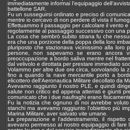
immediatamente informai l’equipaggio dell’avvis
battellone SAR.
Fu un susseguirsi ordinato e preciso di comunicaz
mentre io cercavo di non perdere di vista il fumo
Effettuammo il passaggio per calcolare il vento e
regolarmente al passaggio successivo con una pre
La cosa che sembrò subito strana fu che nessun
era che una porzione della poppa della loro imbar
pluriposto che stazionava vicinissimo alla loro
persone, non sapevamo se erano ancora viv
preoccupazione a bordo saliva mentre nel frattem
dal velivolo e dirottata per prestare immediato so
Volammo per altre due ore circa, sorvolando la
fino a quando la nave mercantile portò a bord
elicottero dell’Aeronautica Militare decollato da Ma
Avevamo raggiunto il nostro PLE, e quindi diri
salute non critico ed appena atterrati e giunti pr
comunicato che i due naufraghi erano fisicamente
Fu la notizia che ognuno di noi avrebbe voluto
stanchi ma avevamo raggiunto l’obiettivo più impo
Marina Militare, aver salvato vite umane.
La preparazione e l’addestramento, il rispetto
avevano permesso al nostro equipaggio di fare la 