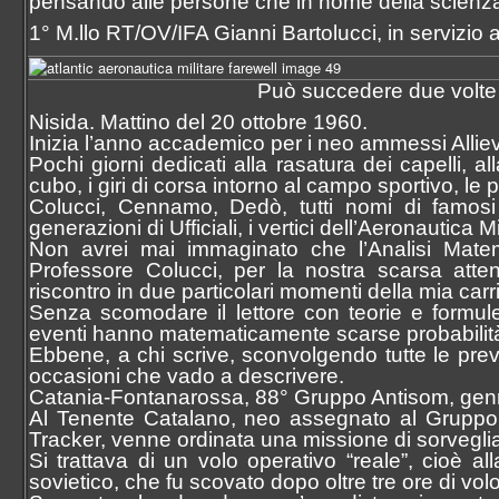
pensando alle persone che in nome della scienza
1° M.llo RT/OV/IFA Gianni Bartolucci, in servizio
Può succedere due volte 
Nisida. Mattino del 20 ottobre 1960.
Inizia l’anno accademico per i neo ammessi Allievi
Pochi giorni dedicati alla rasatura dei capelli, al
cubo, i giri di corsa intorno al campo sportivo, le 
Colucci, Cennamo, Dedò, tutti nomi di famosi
generazioni di Ufficiali, i vertici dell’Aeronautica Mi
Non avrei mai immaginato che l’Analisi Matemat
Professore Colucci, per la nostra scarsa att
riscontro in due particolari momenti della mia carr
Senza scomodare il lettore con teorie e formu
eventi hanno matematicamente scarse probabilità 
Ebbene, a chi scrive, sconvolgendo tutte le previ
occasioni che vado a descrivere.
Catania-Fontanarossa, 88° Gruppo Antisom, gen
Al Tenente Catalano, neo assegnato al Grupp
Tracker, venne ordinata una missione di sorveglia
Si trattava di un volo operativo “reale”, cioè al
sovietico, che fu scovato dopo oltre tre ore di volo