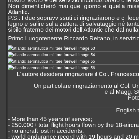
nostro lavoro e del servizio incondizionato che si
Non dimenticherò mai quel giorno e quella missio
Atlantic.
P.S.: I due sopravvissuti ci ringraziarono e ci fe
legno e salire sulla zattera di salvataggio né ta
sibilo fraterno dei motori dell’Atlantic che dal nulla
Primo Luogotenente Riccardo Reitano, in servizio
L'autore desidera ringraziare il Col. Francesco
Un particolare ringraziamento al Col. Ur
e al Magg. 
Foto
English 
- More than 45 years of service;
- 250.000+ total flight hours flown by the 18-aircraft
- no aircraft lost in accidents;
- world endurance record with 19 hours and 20 min