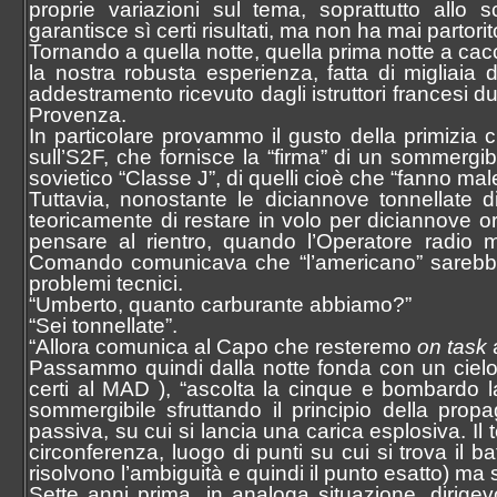
proprie variazioni sul tema, soprattutto allo s
garantisce sì certi risultati, ma non ha mai partorit
Tornando a quella notte, quella prima notte a cac
la nostra robusta esperienza, fatta di migliaia
addestramento ricevuto dagli istruttori francesi d
Provenza.
In particolare provammo il gusto della primizia
sull’S2F, che fornisce la “firma” di un sommergi
sovietico “Classe J”, di quelli cioè che “fanno mal
Tuttavia, nonostante le diciannove tonnellate 
teoricamente di restare in volo per diciannove or
pensare al rientro, quando l’Operatore radio m
Comando comunicava che “l’americano” sarebbe g
problemi tecnici.
“Umberto, quanto carburante abbiamo?”
“Sei tonnellate”.
“Allora comunica al Capo che resteremo
on task
a
Passammo quindi dalla notte fonda con un cielo st
certi al MAD ), “ascolta la cinque e bombardo l
sommergibile sfruttando il principio della pr
passiva, su cui si lancia una carica esplosiva. Il 
circonferenza, luogo di punti su cui si trova il 
risolvono l’ambiguità e quindi il punto esatto) ma 
Sette anni prima, in analoga situazione, dirigev