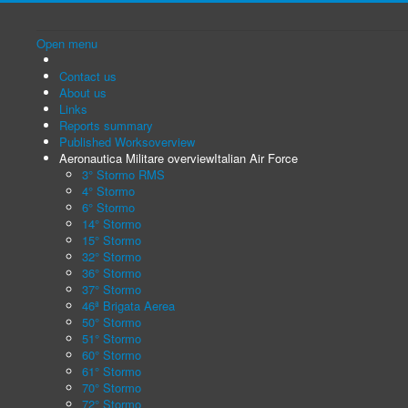
Open menu
Contact us
About us
Links
Reports summary
Published Works
overview
Aeronautica Militare overview
Italian Air Force
3° Stormo RMS
4° Stormo
6° Stormo
14° Stormo
15° Stormo
32° Stormo
36° Stormo
37° Stormo
46ª Brigata Aerea
50° Stormo
51° Stormo
60° Stormo
61° Stormo
70° Stormo
72° Stormo