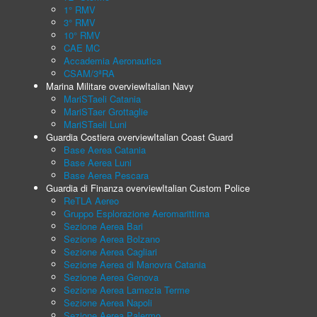
1° RMV
3° RMV
10° RMV
CAE MC
Accademia Aeronautica
CSAM/3ªRA
Marina Militare overview
Italian Navy
MariSTaeli Catania
MariSTaer Grottaglie
MariSTaeli Luni
Guardia Costiera overview
Italian Coast Guard
Base Aerea Catania
Base Aerea Luni
Base Aerea Pescara
Guardia di Finanza overview
Italian Custom Police
ReTLA Aereo
Gruppo Esplorazione Aeromarittima
Sezione Aerea Bari
Sezione Aerea Bolzano
Sezione Aerea Cagliari
Sezione Aerea di Manovra Catania
Sezione Aerea Genova
Sezione Aerea Lamezia Terme
Sezione Aerea Napoli
Sezione Aerea Palermo