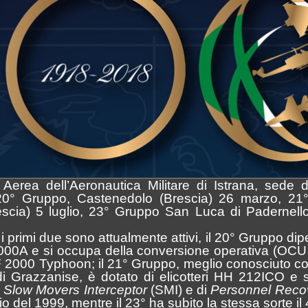
erea dell’Aeronautica Militare di Istrana, sede d
 20° Gruppo, Castenedolo (Brescia) 26 marzo, 21
cia) 5 luglio, 23° Gruppo San Luca di Padernello (
 i primi due sono attualmente attivi, il 20° Gruppo di
 2000A e si occupa della conversione operativa (OC
a F 2000 Typhoon; il 21° Gruppo, meglio conosciuto 
i Grazzanise, è dotato di elicotteri HH 212ICO e su
i
Slow Movers Interceptor
(SMI) e di
Personnel Reco
io del 1999, mentre il 23° ha subito la stessa sorte il