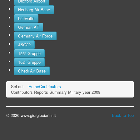
Duxford Airport
Neuburg Air Base
Luftwaffe
German AF
Germany Air Force
JBG32
156° Gruppo
102° Gruppo
Ghedi Air Base
Sei qui:
Home
Contributors
Contributors Reports Summary Military year 2008
© 2026 www.giorgiociarini.it
Back to Top