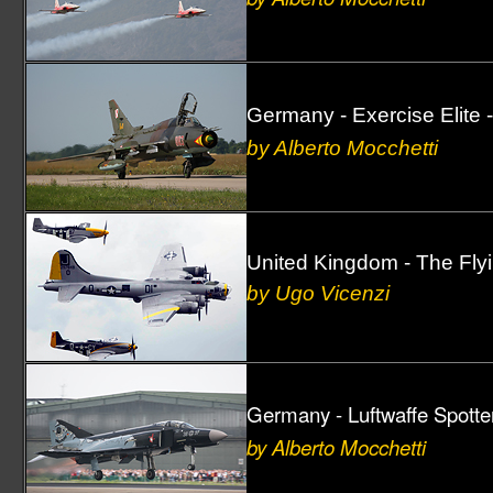
Sezione Aerea Lamezia Terme
Sezione Aerea Napoli
Sezione Aerea Palermo
Sezione Aerea di Manovra Pisa
Sezione Aerea Pratica di Mare
Sezione Aerea Rimini
Germany - Exercise Elite 
Sezione Aerea Venezia
by Alberto Mocchetti
Sezione Aerea Venegono
United Kingdom - The Flyi
by Ugo Vicenzi
Germany - Luftwaffe Spotte
by Alberto Mocchetti