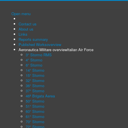
Open menu
Contact us
About us
Links
Reports summary
Published Works
overview
Aeronautica Militare overview
Italian Air Force
3° Stormo RMS
4° Stormo
6° Stormo
14° Stormo
15° Stormo
32° Stormo
36° Stormo
37° Stormo
46ª Brigata Aerea
50° Stormo
51° Stormo
60° Stormo
61° Stormo
70° Stormo
72° Stormo