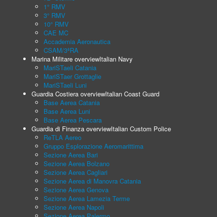
1° RMV
3° RMV
10° RMV
CAE MC
Accademia Aeronautica
CSAM/3ªRA
Marina Militare overview
Italian Navy
MariSTaeli Catania
MariSTaer Grottaglie
MariSTaeli Luni
Guardia Costiera overview
Italian Coast Guard
Base Aerea Catania
Base Aerea Luni
Base Aerea Pescara
Guardia di Finanza overview
Italian Custom Police
ReTLA Aereo
Gruppo Esplorazione Aeromarittima
Sezione Aerea Bari
Sezione Aerea Bolzano
Sezione Aerea Cagliari
Sezione Aerea di Manovra Catania
Sezione Aerea Genova
Sezione Aerea Lamezia Terme
Sezione Aerea Napoli
Sezione Aerea Palermo