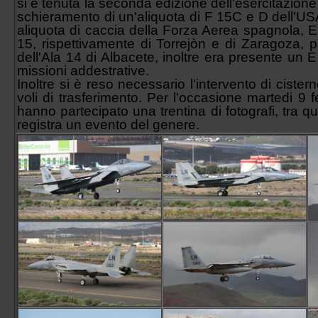
si è tenuta la seconda edizione dell'esercitazion
schieramento di un'aliquota di F 15C e D dell'US
aliquota di caccia della Forza Aerea spagnola, 
15, rispettivamente di Torrejòn e di Zaragoza, p
dell'Ala 14 di Albacete, inoltre era presente un
missioni addestrative.
Inoltre si è reso necessario l'intervento di cist
voli di trasferimento. Per l'occasione martedi 
hanno partecipato una trentina di fotografi, tra qu
registra un evento del genere.