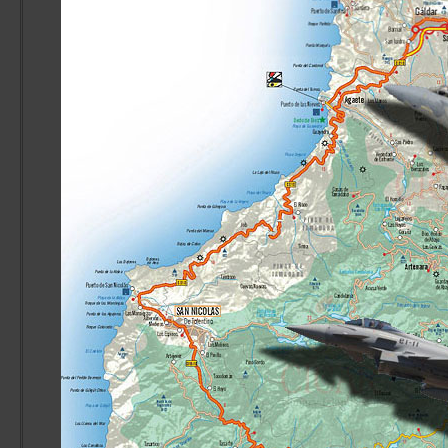
61° Stormo
70° Stormo
72° Stormo
1° RMV
3° RMV
10° RMV
CAE MC
Accademia Aeronautica
CSAM/3ªRA
Marina Militare overview
Italian Navy
MariSTaeli Catania
MariSTaer Grottaglie
MariSTaeli Luni
Guardia Costiera overview
Italian Coast Guard
Base Aerea Catania
Base Aerea Luni
Base Aerea Pescara
Guardia di Finanza overview
Italian Custom Police
ReTLA Aereo
Gruppo Esplorazione Aeromarittima
Sezione Aerea Bari
Sezione Aerea Bolzano
Sezione Aerea Cagliari
Sezione Aerea di Manovra Catania
Sezione Aerea Genova