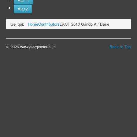
Ala 11
Ala12
Sei qui:
Home
Contributors
DACT 2010 Gando Air Base
© 2026 www.giorgiociarini.it
Back to Top