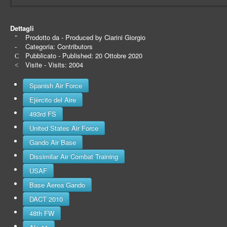
Dettagli
Prodotto da - Produced by
Ciarini Giorgio
Categoria:
Contributors
Pubblicato - Published: 20 Ottobre 2020
Visite - Visits: 2004
Spanish Air Force
Ejèrcito del Aire
493rd FS
United States Air Force
Gando Air Base
Dissimilar Air Combat Training
USAF
Base Aerea Gando
DACT 2010
48th FW