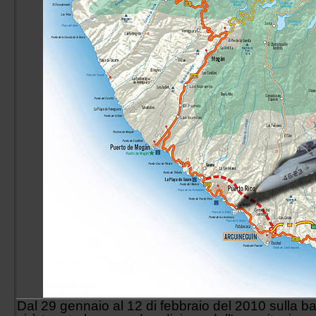
Sezione Aerea Lamezia Terme
Sezione Aerea Napoli
Sezione Aerea Palermo
Sezione Aerea di Manovra Pisa
Sezione Aerea Pratica di Mare
Sezione Aerea Rimini
Sezione Aerea Venezia
Sezione Aerea Venegono
Dal 29 gennaio al 12 di febbraio del 2010 sulla 