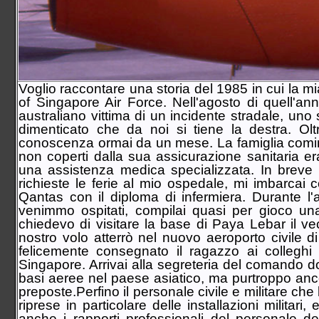
61° Stormo
70° Stormo
72° Stormo
1° RMV
3° RMV
10° RMV
CAE MC
Voglio raccontare una storia del 1985 in cui la 
Accademia Aeronautica
of Singapore Air Force. Nell'agosto di quell'
CSAM/3ªRA
australiano vittima di un incidente stradale, uno
Marina Militare overview
Italian Navy
dimenticato che da noi si tiene la destra. O
MariSTaeli Catania
conoscenza ormai da un mese. La famiglia cominci
MariSTaer Grottaglie
non coperti dalla sua assicurazione sanitaria era
MariSTaeli Luni
una assistenza medica specializzata. In breve
Guardia Costiera overview
Italian Coast Guard
richieste le ferie al mio ospedale, mi imbarcai
Base Aerea Catania
Qantas con il diploma di infermiera. Durante l'
Base Aerea Luni
venimmo ospitati, compilai quasi per gioco u
Base Aerea Pescara
chiedevo di visitare la base di Paya Lebar il vec
Guardia di Finanza overview
Italian Custom Police
nostro volo atterrò nel nuovo aeroporto civile
ReTLA Aereo
felicemente consegnato il ragazzo ai colleghi 
Gruppo Esplorazione Aeromarittima
Singapore. Arrivai alla segreteria del comando dov
Sezione Aerea Bari
Sezione Aerea Bolzano
basi aeree nel paese asiatico, ma purtroppo anc
Sezione Aerea Cagliari
preposte.Perfino il personale civile e militare che
Sezione Aerea di Manovra Catania
riprese in particolare delle installazioni militar
Sezione Aerea Genova
anche i rapporti professionali del personale de