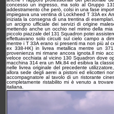
Sezione Aerea Lamezia Terme
concesso un ingresso, ma solo al Gruppo 131.
Sezione Aerea Napoli
addestramento che però, colsi in una fase impor
Sezione Aerea Palermo
impiegava una ventina di Lockheed T 33A ex Armé
Sezione Aerea di Manovra Pisa
iniziata la consegna di una trentina di esemplar
Sezione Aerea Pratica di Mare
un arcigno ufficiale dei servizi di origine mal
Sezione Aerea Rimini
mettendo anche un occhio nel mirino della mia N
Sezione Aerea Venezia
piccolo piazzale del 131 Squadron potei assistere a
Sezione Aerea Venegono
effettuavano solo circuiti sul cielo campo a dim
mentre i T 33A erano si presenti ma non più al c
ex 338-HK) in livrea metallica mentre un 371
provenienza mi rimane ancora ignota.Il mio ac
veloce occhiata al vicino 130 Squadron dove op
macchina 314 era un Mk.84 ed esibiva la classic
nelle livrea originale del precedente utilizzato
allora sede degli aerei a pistoni ed elicotteri
accompagnatore al tavolo di un ristorante cines
completamente ristabilito mi è venuto a trovare
italiana.