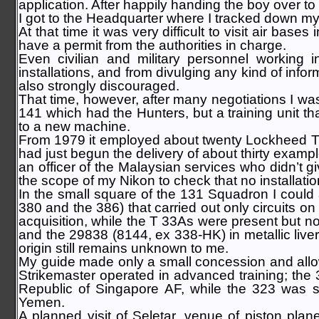
application. After happily handing the boy over to
I got to the Headquarter where I tracked down my
At that time it was very difficult to visit air bases 
have a permit from the authorities in charge.
Even civilian and military personnel working in
installations, and from divulging any kind of infor
also strongly discouraged.
That time, however, after many negotiations I was
141 which had the Hunters, but a training unit tha
to a new machine.
From 1979 it employed about twenty Lockheed T 3
had just begun the delivery of about thirty exam
an officer of the Malaysian services who didn’t
the scope of my Nikon to check that no installat
In the small square of the 131 Squadron I could 
380 and the 386) that carried out only circuits on t
acquisition, while the T 33As were present but n
and the 29838 (8144, ex 338-HK) in metallic liver
origin still remains unknown to me.
My guide made only a small concession and all
Strikemaster operated in advanced training; th
Republic of Singapore AF, while the 323 was stil
Yemen.
A planned visit of Seletar, venue of piston pla