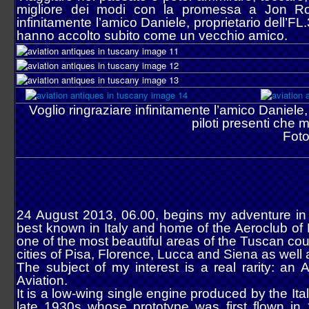
migliore dei modi con la promessa a Jon Roth
infinitamente l’amico Daniele, proprietario dell’FL.3
hanno accolto subito come un vecchio amico.
Voglio ringraziare infinitamente l’amico Daniele, 
piloti presenti che
Foto
24 August 2013, 06.00, begins my adventure in T
best known in Italy and home of the Aeroclub of P
one of the most beautiful areas of the Tuscan coun
cities of Pisa, Florence, Lucca and Siena as well 
The subject of my interest is a real rarity: an 
Aviation.
It is a low-wing single engine produced by the I
late 1930s whose prototype was first flown in