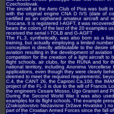
Czechoslovak.
The aircraft at the Aero Club of Pisa was built 
with the original engine CNA D IVS (date of cons
certified as an orphaned amateur aircraft and r
Toscana. It is registered I-AGFT, it was recovered
bears the colors of the last of the 20 examples u
received the serial I-TOLB and G-AGFT
The FL.3, synthetically, was also born as a liasi
training, but actually employing a limited number
conception is directly attributable to the desire 
aviation resulting in the development of aviation
competition for the creation of a light aircraft to b
flight schools, air clubs, for the RUNA and for 
national territory, including Anonima Vercellese I
applications, even though they were clearly behin
deemed to meet the required requirements; beyon
C.4, the CANT 26, the Caproni Ca.100, the IMAM
project of the FL-3 is due to the will of Franci
the engineers Cesare Mosso, Ugo Graneri and Pi
During the Second World War it was also used 
examples for its flight schools. The example pre
(Zrakoplovstvo Nezavisne Države Hrvatske ) no l
part of the Croatian Armed Forces since the fall