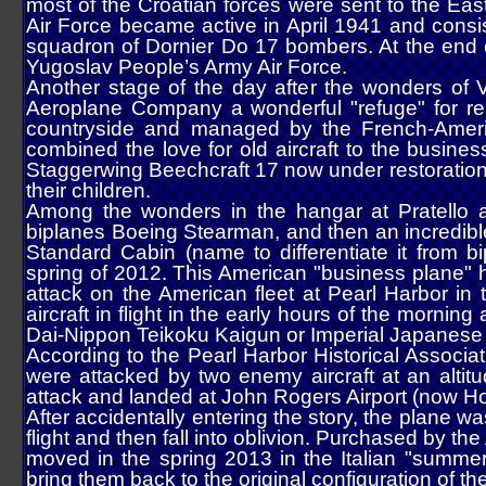
most of the Croatian forces were sent to the Eas
Air Force became active in April 1941 and consi
squadron of Dornier Do 17 bombers. At the end o
Yugoslav People’s Army Air Force.
Another stage of the day after the wonders of Va
Aeroplane Company a wonderful "refuge" for real
countryside and managed by the French-America
combined the love for old aircraft to the busines
Staggerwing Beechcraft 17 now under restoration,
their children.
Among the wonders in the hangar at Pratello a
biplanes Boeing Stearman, and then an incredible
Standard Cabin (name to differentiate it from
spring of 2012. This American "business plane" h
attack on the American fleet at Pearl Harbor in
aircraft in flight in the early hours of the morning
Dai-Nippon Teikoku Kaigun or Imperial Japanese
According to the Pearl Harbor Historical Associat
were attacked by two enemy aircraft at an alti
attack and landed at John Rogers Airport (now Hon
After accidentally entering the story, the plane 
flight and then fall into oblivion. Purchased by t
moved in the spring 2013 in the Italian "summer 
bring them back to the original configuration of t