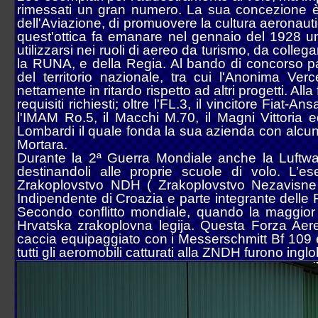
61° Stormo
rimessati un gran numero. La sua concezione è di
70° Stormo
dell'Aviazione, di promuovere la cultura aeronau
72° Stormo
quest'ottica fa emanare nel gennaio del 1928 un 
1° RMV
utilizzarsi nei ruoli di aereo da turismo, da colleg
3° RMV
la RUNA, e della Regia. Al bando di concorso par
10° RMV
del territorio nazionale, tra cui l'Anonima Ver
CAE MC
nettamente in ritardo rispetto ad altri progetti. Alla
Accademia Aeronautica
requisiti richiesti; oltre l'FL.3, il vincitore Fiat
CSAM/3ªRA
l'IMAM Ro.5, il Macchi M.70, il Magni Vittoria ed
Marina Militare overview
Italian Navy
Lombardi il quale fonda la sua azienda con alcun
MariSTaeli Catania
Mortara.
MariSTaer Grottaglie
Durante la 2ª Guerra Mondiale anche la Luftwaf
MariSTaeli Luni
destinandoli alle proprie scuole di volo. L’e
Guardia Costiera overview
Italian Coast Guard
Zrakoplovstvo NDH ( Zrakoplovstvo Nezavisne D
Base Aerea Catania
Indipendente di Croazia e parte integrante delle 
Base Aerea Luni
Secondo conflitto mondiale, quando la maggior p
Base Aerea Pescara
Hrvatska zrakoplovna legija. Questa Forza Aere
Guardia di Finanza overview
Italian Custom Police
ReTLA Aereo
caccia equipaggiato con i Messerschmitt Bf 109 e
Gruppo Esplorazione Aeromarittima
tutti gli aeromobili catturati alla ZNDH furono ing
Sezione Aerea Bari
Sezione Aerea Bolzano
Sezione Aerea Cagliari
Sezione Aerea di Manovra Catania
Sezione Aerea Genova