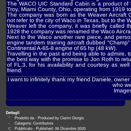
The WACO UIC Standard Cabin is a product of 
Troy, Miami County, Ohio, operating from 1919 to 
The company was born as the Weaver Aircraft C
not refer to the city of Waco in Texas, but to the 
Weaver left the company, it was briefly calle
1928 the company was renamed the Waco Aircra
Next to the Waco another rare piece, and perso
engine tandem training aircraft dubbed "Champ" 
Continental A-65-8 engine of 65 hp (48 kW).
Travelling in the past and being able to admire,
the best way with the promise to Jon Roth to retu
of FL.3, for his availability and courtesy as w
friend.
I want to infinitely thank my friend Daniele, owner 
who we
Images
Dettagli
Prodotto da - Produced by
Ciarini Giorgio
Categoria:
Contributors
Pubblicato - Published: 06 Dicembre 2020