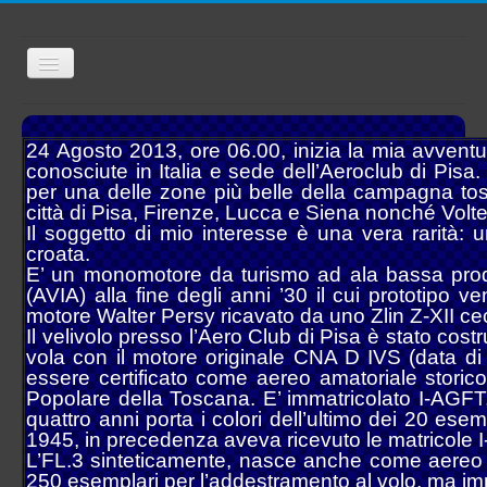
Toggle
Navigation
Open menu
Contact us
24 Agosto 2013, ore 06.00, inizia la mia avventu
About us
conosciute in Italia e sede dell’Aeroclub di Pisa
Links
per una delle zone più belle della campagna tos
Reports summary
città di Pisa, Firenze, Lucca e Siena nonché Volter
Published Works
overview
Il soggetto di mio interesse è una vera rarità: 
Aeronautica Militare overview
Italian Air Force
croata.
3° Stormo RMS
E’ un monomotore da turismo ad ala bassa prodo
4° Stormo
(AVIA) alla fine degli anni ’30 il cui prototipo
6° Stormo
motore Walter Persy ricavato da uno Zlin Z-XII c
14° Stormo
Il velivolo presso l’Aero Club di Pisa è stato cos
15° Stormo
vola con il motore originale CNA D IVS (data di c
32° Stormo
essere certificato come aereo amatoriale storic
36° Stormo
Popolare della Toscana. E’ immatricolato I-AGFT,
37° Stormo
quattro anni porta i colori dell’ultimo dei 20 ese
46ª Brigata Aerea
1945, in precedenza aveva ricevuto le matricol
50° Stormo
L’FL.3 sinteticamente, nasce anche come aereo
51° Stormo
60° Stormo
250 esemplari per l’addestramento al volo, ma imp