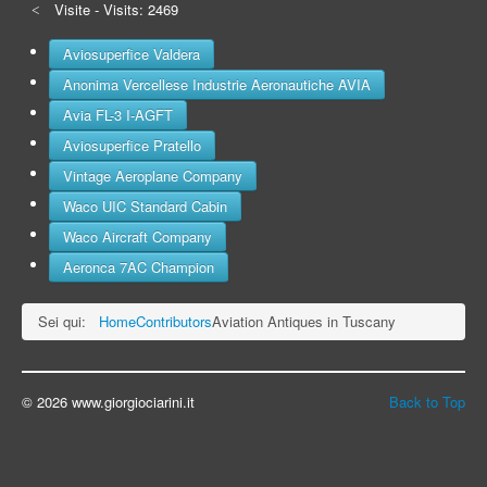
Visite - Visits: 2469
Aviosuperfice Valdera
Anonima Vercellese Industrie Aeronautiche AVIA
Avia FL-3 I-AGFT
Aviosuperfice Pratello
Vintage Aeroplane Company
Waco UIC Standard Cabin
Waco Aircraft Company
Aeronca 7AC Champion
Sei qui:
Home
Contributors
Aviation Antiques in Tuscany
© 2026 www.giorgiociarini.it
Back to Top