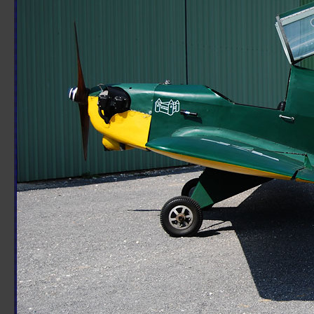
Sezione Aerea Lamezia Terme
Sezione Aerea Napoli
Sezione Aerea Palermo
Sezione Aerea di Manovra Pisa
Sezione Aerea Pratica di Mare
Sezione Aerea Rimini
Sezione Aerea Venezia
Sezione Aerea Venegono