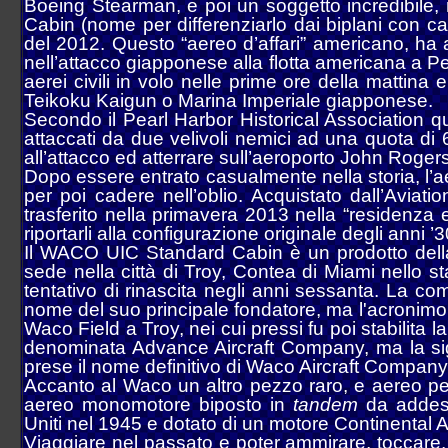
Boeing Stearman, e poi un soggetto incredibile, 
Cabin (nome per differenziarlo dai biplani con c
del 2012. Questo “aereo d’affari” americano, ha a
nell’attacco giapponese alla flotta americana a P
aerei civili in volo nelle prime ore della mattina
Teikoku Kaigun o Marina Imperiale giapponese.
Secondo il Pearl Harbor Historical Association q
attaccati da due velivoli nemici ad una quota di
all’attacco ed atterrare sull’aeroporto John Rogers
Dopo essere entrato casualmente nella storia, l’ae
per poi cadere nell’oblio. Acquistato dall’Avi
trasferito nella primavera 2013 nella “residenza e
riportarli alla configurazione originale degli anni ’3
Il WACO UIC Standard Cabin è un prodotto dell
sede nella città di Troy, Contea di Miami nello st
tentativo di rinascita negli anni sessanta. L
nome del suo principale fondatore, ma l'acronimo n
Waco Field a Troy, nei cui pressi fu poi stabilita
denominata Advance Aircraft Company, ma la sigl
prese il nome definitivo di Waco Aircraft Company
Accanto al Waco un altro pezzo raro, e aereo p
aereo monomotore biposto in
tandem
da addest
Uniti nel 1945 e dotato di un motore Continental
Viaggiare nel passato e poter ammirare, toccare,