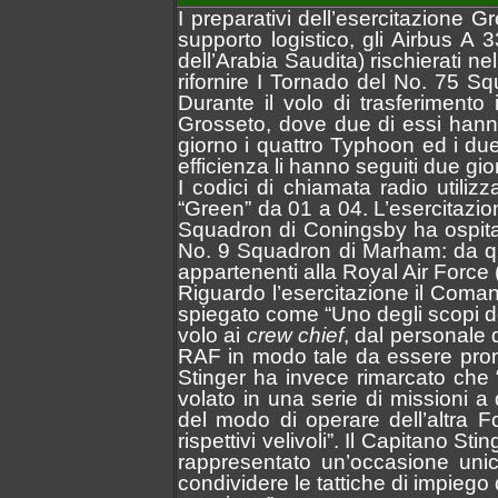
I preparativi dell’esercitazione Gr
supporto logistico, gli Airbus A
dell’Arabia Saudita) rischierati n
rifornire I Tornado del No. 75 S
Durante il volo di trasferimento
Grosseto, dove due di essi hanno
giorno i quattro Typhoon ed i due
efficienza li hanno seguiti due gio
I codici di chiamata radio utili
“Green” da 01 a 04. L’esercitazion
Squadron di Coningsby ha ospitat
No. 9 Squadron di Marham: da qu
appartenenti alla Royal Air Force 
Riguardo l’esercitazione il Com
spiegato come “Uno degli scopi del
volo ai
crew chief
, dal personale d
RAF in modo tale da essere pront
Stinger ha invece rimarcato che 
volato in una serie di missioni a
del modo di operare dell’altra F
rispettivi velivoli”. Il Capitano 
rappresentato un’occasione unic
condividere le tattiche di impiego