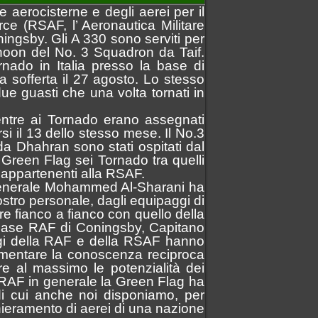
le aerocisterne e degli aerei per il
ce (RSAF, l’ Aeronautica Militare
ningsby. Gli A 330 sono serviti per
phoon del No. 3 Squadron da Taif.
rnado in Italia presso la base di
 sofferta il 27 agosto. Lo stesso
ue guasti che una volta tornati in
mentre ai Tornado erano assegnati
si il 13 dello stesso mese. Il No.3
a Dhahran sono stati ospitati dal
reen Flag sei Tornado tra quelli
i appartenenti alla RSAF.
 Generale Mohammed Al-Sharani ha
ostro personale, dagli equipaggi di
are fianco a fianco con quello della
a base RAF di Coningsby, Capitano
aggi della RAF e della RSAF hanno
 aumentare la conoscenza reciproca
re al massimo le potenzialità dei
la RAF in generale la Green Flag ha
di cui anche noi disponiamo, per
chieramento di aerei di una nazione