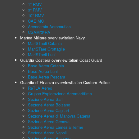
1° RMV
3° RMV
10° RMV
CAE MC
Accademia Aeronautica
CSAM/3ªRA
Marina Militare overview
Italian Navy
MariSTaeli Catania
MariSTaer Grottaglie
MariSTaeli Luni
Guardia Costiera overview
Italian Coast Guard
Base Aerea Catania
Base Aerea Luni
Base Aerea Pescara
Guardia di Finanza overview
Italian Custom Police
ReTLA Aereo
Gruppo Esplorazione Aeromarittima
Sezione Aerea Bari
Sezione Aerea Bolzano
Sezione Aerea Cagliari
Sezione Aerea di Manovra Catania
Sezione Aerea Genova
Sezione Aerea Lamezia Terme
Sezione Aerea Napoli
Sezione Aerea Palermo