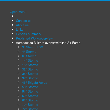
Open menu
Contact us
About us
Links
Reports summary
Published Works
overview
Aeronautica Militare overview
Italian Air Force
3° Stormo RMS
4° Stormo
6° Stormo
14° Stormo
15° Stormo
32° Stormo
36° Stormo
37° Stormo
46ª Brigata Aerea
50° Stormo
51° Stormo
60° Stormo
61° Stormo
70° Stormo
72° Stormo