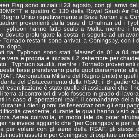
een Flag sono iniziati il 23 agosto, con gli arrivi del
 330MRTT e quattro C 130 della Royal Saudi Air For
el Regno Unito rispettivamente a Brize Norton e a Co
quadron provenienti dalla base di Dhahran ed i Ty
 i Typhoon hanno fatto scalo a Malta, mentre i To
 dovuto prolungare la sosta in seguito ad un’avaria
 Tornado restanti sono arrivati a Coningsby, con i d
rni dopo.
zzati dai Typhoon sono stati “Master” da 01 a 04 
e vera e propria è iniziata il 2 settembre per chiuder
o i Typhoon sauditi, mentre i Tornado provenienti d
esta base prendevano parte quotidianamente alla G
(RAF, l’Aeronautica Militare del Regno Unito) e quell
andante del Distaccamento della RSAF, il Brigadier
l’esercitazione è stato quello di assicurarci che il n
i terra ai controllori di volo fossero in grado di lavor
i in caso di operazioni reali”. Il comandante dell
“durante i dieci giorni dell’esercitazione gli equip
 difficoltà crescente, durante le quali hanno visto
orza Aerea coinvolta, in modo tale da poter sfrutta
Stinger ha invece aggiunto che “per Coningsby e per 
a per volare con gli aerei della RSAF, gli stessi 
 dei nostri assetti e per Coningsby di ospitare un ris